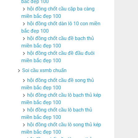
bắc đẹp 100
hội đồng chốt cầu cặp ba càng
miền bắc đẹp 100
hội đồng chốt dàn lô 10 con miền
bắc đẹp 100
hội đồng chốt cầu đề bạch thủ
miền bắc đẹp 100
hội đồng chốt cầu đề đầu đuôi
miền bắc đẹp 100
Soi cầu xsmb chuẩn
hội đồng chốt cầu đề song thủ
miền bắc đẹp 100
hội đồng chốt cầu lô bạch thủ kép
miền bắc đẹp 100
hội đồng chốt cầu lô bạch thủ
miền bắc đẹp 100
hội đồng chốt cầu lô song thủ kép
miền bắc đẹp 100