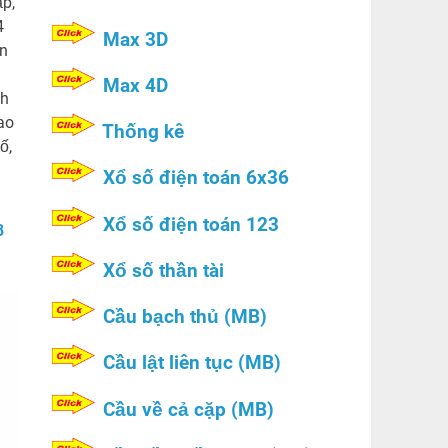
ấp,
4
Max 3D
an
Max 4D
nh
cao
Thống kê
ố,
Xổ số điện toán 6x36
Xổ số điện toán 123
8
Xổ số thần tài
Cầu bạch thủ (MB)
Cầu lật liên tục (MB)
Cầu về cả cặp (MB)