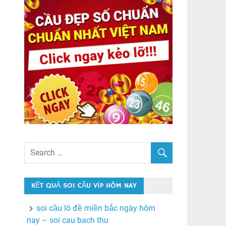
KẾT QUẢ SOI CẦU VÍP HÔM NAY
soi cầu lô đề miền bắc ngày hôm
nay – soi cau bach thu