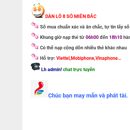
DÀN LÔ 8 SỐ MIỀN BẮC
Số mua chuẩn xác và ăn chắc, tự tin lấy số
Khung giờ nạp thẻ từ
06h00
đến
18h10
hàn
Có thể nạp cộng dồn nhiều thẻ khác nhau
Hỗ trợ:
Viettel,Mobiphone,Vinaphone…
Lh admin!
chat trực tuyến
Chúc bạn may mắn và phát tài.