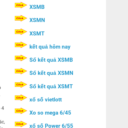
XSMB
XSMN
XSMT
kết quả hôm nay
Sổ kết quả XSMB
Sổ kết quả XSMN
Sổ kết quả XSMT
ô
,
xổ số vietlott
ô 4
Xo so mega 6/45
ác,
xổ số Power 6/55