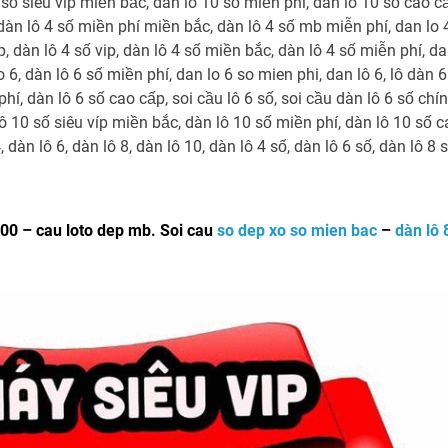
0 số siêu víp miền bắc, dàn lô 10 số miền phí, dàn lô 10 số cao c
, dàn lô 4 số miền phí miền bắc, dàn lô 4 số mb miễn phí, dan lo 
p, dàn lô 4 số vip, dàn lô 4 số miền bắc, dàn lô 4 số miễn phí, d
lo 6, dàn lô 6 số miền phí, dan lo 6 so mien phi, dan lô 6, lô dàn 6
hí, dàn lô 6 số cao cấp, soi cầu lô 6 số, soi cầu dàn lô 6 số chí
 lô 10 số siêu víp miền bắc, dàn lô 10 số miền phí, dàn lô 10 số 
 dàn lô 6, dàn lô 8, dàn lô 10, dàn lô 4 số, dàn lô 6 số, dàn lô 8 s
00 – cau loto dep mb. Soi cau
so dep xo so mien bac
–
dàn lô 