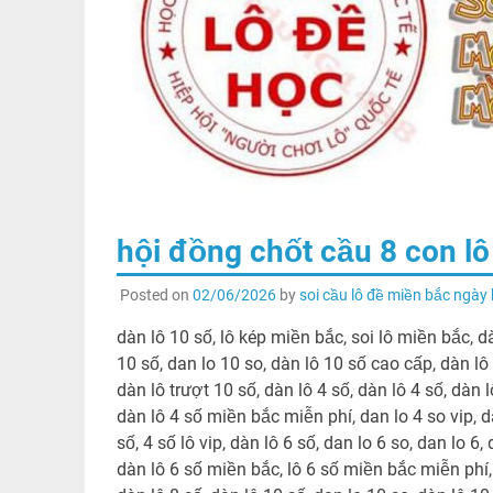
hội đồng chốt cầu 8 con l
Posted on
02/06/2026
by
soi cầu lô đề miền bắc ngày 
dàn lô 10 số, lô kép miền bắc, soi lô miền bắc, d
10 số, dan lo 10 so, dàn lô 10 số cao cấp, dàn lô
dàn lô trượt 10 số, dàn lô 4 số, dàn lô 4 số, dàn
dàn lô 4 số miền bắc miễn phí, dan lo 4 so vip, d
số, 4 số lô vip, dàn lô 6 số, dan lo 6 so, dan lo 6,
dàn lô 6 số miền bắc, lô 6 số miền bắc miễn phí, 