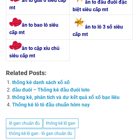
ăn to giải 8 siêu cấp
ăn to đầu đuôi đặc
mt
biệt siêu cấp mt
ăn to bao lô siêu
ăn to lô 3 số siêu
cấp mt
cấp mt
ăn to cặp xỉu chủ
siêu cấp mt
Related Posts:
thống kê danh sách xổ số
đầu đuôi – Thống kê đầu đuôi loto
thống kê, phân tích và dự kết quả xổ số bạc liêu
Thống kê lô tô đầu chuẩn hôm nay
lô gan chuẩn đủ
thống kê lô gan
thống kê lô gan - lô gan chuẩn đủ