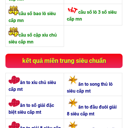
cầu số lô 3 số siêu
cầu số bao lô siêu
cấp mn
cấp mn
cầu số cặp xỉu chủ
siêu cấp mn
kết quả miền trung siêu chuẩn
ăn to xỉu chủ siêu
ăn to song thủ lô
cấp mt
siêu cấp mt
ăn to số giải đặc
ăn to đầu đuôi giải
biệt siêu cấp mt
8 siêu cấp mt