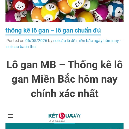
thống kê lô gan – lô gan chuẩn đủ
Posted on
06/05/2026
by
soi cầu lô đề miền bắc ngày hôm nay -
soi cau bach thu
Lô gan MB – Thống kê lô
gan Miền Bắc hôm nay
chính xác nhất