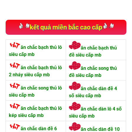
kết quả miền bắc cao cấp
ăn chắc bạch thủ lô
ăn chắc bạch thủ
siêu cấp mb
đề siêu cấp mb
ăn chắc bạch thủ lô
ăn chắc song thủ
2 nháy siêu cấp mb
đề siêu cấp mb
ăn chắc song thủ lô
ăn chắc dàn đề 4
siêu cấp mb
số siêu cấp mb
ăn chắc bạch thủ lô
ăn chắc dàn lô 4 số
kép siêu cấp mb
siêu cấp mb
ăn chắc dàn đề 6
ăn chắc dàn đề 10