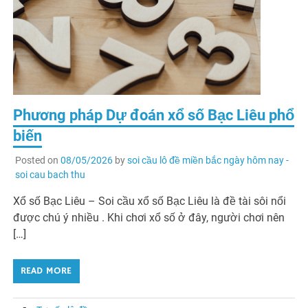
Phương pháp Dự đoán xổ số Bạc Liêu phổ
biến
Posted on
08/05/2026
by
soi cầu lô đề miền bắc ngày hôm nay -
soi cau bach thu
Xổ số Bạc Liêu – Soi cầu xổ số Bạc Liêu là đề tài sôi nổi
được chú ý nhiều . Khi chơi xổ số ở đây, người chơi nên
[…]
READ MORE