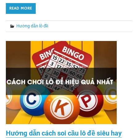
READ MORE
Hướng dẫn lô đề
Hướng dẫn cách soi cầu lô đề siêu hay