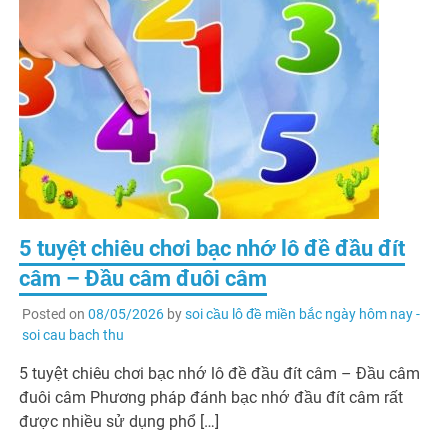
5 tuyệt chiêu chơi bạc nhớ lô đề đầu đít
câm – Đầu câm đuôi câm
Posted on
08/05/2026
by
soi cầu lô đề miền bắc ngày hôm nay -
soi cau bach thu
5 tuyệt chiêu chơi bạc nhớ lô đề đầu đít câm – Đầu câm
đuôi câm Phương pháp đánh bạc nhớ đầu đít câm rất
được nhiều sử dụng phổ […]