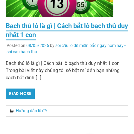
Bạch thủ lô là gì | Cách bắt lô bạch thủ duy
nhất 1 con
Posted on
08/05/2026
by
soi cầu lô đề miền bắc ngày hôm nay -
soi cau bach thu
Bạch thủ lô là gì | Cách bắt lô bạch thủ duy nhất 1 con
Trong bài viết này chúng tôi sẽ bật mí đến bạn những
cách bắt dính […]
READ MORE
Hướng dẫn lô đề