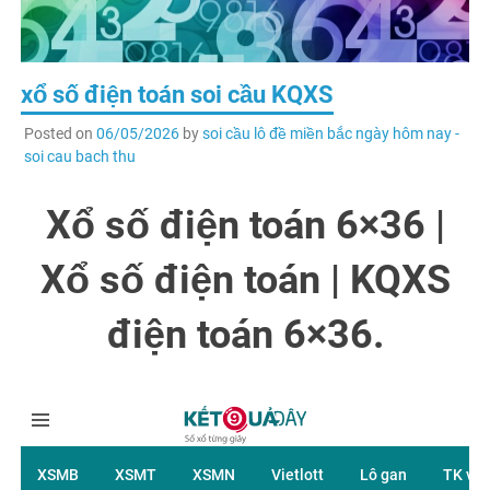
xổ số điện toán soi cầu KQXS
Posted on
06/05/2026
by
soi cầu lô đề miền bắc ngày hôm nay -
soi cau bach thu
Xổ số điện toán 6×36 |
Xổ số điện toán | KQXS
điện toán 6×36.