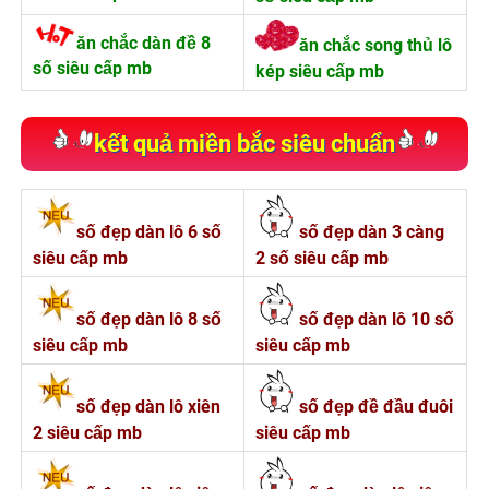
ăn chắc dàn đề 8
ăn chắc song thủ lô
số siêu cấp mb
kép siêu cấp mb
kết quả miền bắc siêu chuẩn
số đẹp dàn lô 6 số
số đẹp dàn 3 càng
siêu cấp mb
2 số siêu cấp mb
số đẹp dàn lô 8 số
số đẹp dàn lô 10 số
siêu cấp mb
siêu cấp mb
số đẹp dàn lô xiên
số đẹp đề đầu đuôi
2 siêu cấp mb
siêu cấp mb