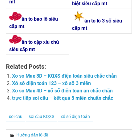
mt
biệt siêu cấp mt
ăn to bao lô siêu
ăn to lô 3 số siêu
cấp mt
cấp mt
ăn to cặp xỉu chủ
siêu cấp mt
Related Posts:
Xo so Max 3D – KQXS điện toán siêu chắc chắn
Xổ số điện toán 123 – xổ số 3 miền
Xo so Max 4D – xổ số điện toán ăn chắc chắn
trực tiếp soi cầu – kết quả 3 miền chuẩn chắc
soi cầu
soi cầu KQXS
xổ số điện toán
Hướng dẫn lô đề