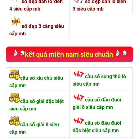
số đẹp dàn lô xiên
số đẹp dàn lô xiên
4 siêu cấp mb
3 siêu cấp mb
số đẹp 3 càng siêu
cấp mb
kết quả miền nam siêu chuẩn
cầu số song thủ lô
cầu số xỉu chủ siêu
siêu cấp mn
cấp mn
cầu số đầu đuôi
cầu số giải đặc biệt
giải 8 siêu cấp mn
siêu cấp mn
cầu số đầu đuôi
cầu số giải 8 siêu
đặc biệt siêu cấp mn
cấp mn