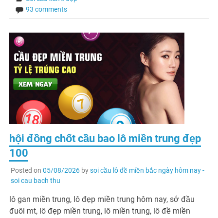
93 comments
hội đồng chốt cầu bao lô miền trung đẹp
100
Posted on
05/08/2026
by
soi cầu lô đề miền bắc ngày hôm nay -
soi cau bach thu
lô gan miền trung, lô đẹp miền trung hôm nay, sớ đầu
đuôi mt, lô đẹp miền trung, lô miền trung, lô đề miền