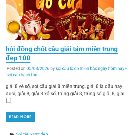
hội đồng chốt cầu giải tám miền trung
đẹp 100
Posted on
05/08/2026
by
soi cầu lô đề miền bắc ngày hôm nay -
soi cau bach thu
giải 8 vé số, soi cầu giải 8 miền trung, giải 8 là đầu hay
đuôi, giải 8, giải 8 xổ số, trúng giải 8, trúng số giải 8, giai
[…]
READ MORE
Soi cầu xsmt đẹp