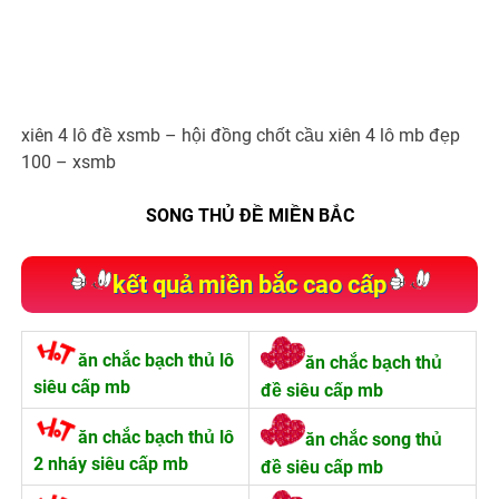
xiên 4 lô đề xsmb – hội đồng chốt cầu xiên 4 lô mb đẹp
100 – xsmb
SONG THỦ ĐỀ MIỀN BẮC
kết quả miền bắc cao cấp
ăn chắc bạch thủ lô
ăn chắc bạch thủ
siêu cấp mb
đề siêu cấp mb
ăn chắc bạch thủ lô
ăn chắc song thủ
2 nháy siêu cấp mb
đề siêu cấp mb