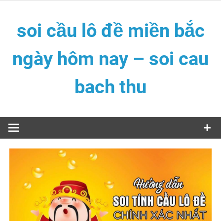
Skip
to
soi cầu lô đề miền bắc
content
ngày hôm nay – soi cau
bach thu
soi cầu lô đề miền bắc ngày hôm nay – soi cau bach thu