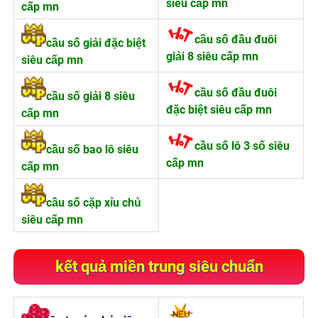
siêu cấp mn
cấp mn
cầu số đầu đuôi
cầu số giải đặc biệt
giải 8 siêu cấp mn
siêu cấp mn
cầu số đầu đuôi
cầu số giải 8 siêu
đặc biệt siêu cấp mn
cấp mn
cầu số lô 3 số siêu
cầu số bao lô siêu
cấp mn
cấp mn
cầu số cặp xỉu chủ
siêu cấp mn
kết quả miền trung siêu chuẩn