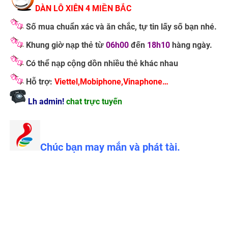
DÀN LÔ XIÊN 4 MIỀN BẮC
Số mua chuẩn xác và ăn chắc, tự tin lấy số bạn nhé.
Khung giờ nạp thẻ từ
06h00
đến
18h10
hàng ngày.
Có thể nạp cộng dồn nhiều thẻ khác nhau
Hỗ trợ:
Viettel,Mobiphone,Vinaphone…
Lh admin!
chat trực tuyến
Chúc bạn may mắn và phát tài.