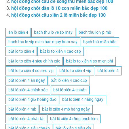
hội đồng chốt cầu đề song thủ miền bắc đẹp 100
hội đồng chốt dàn lô 10 con miền bắc đẹp 100
hội đồng chốt cầu xiên 2 lô miền bắc đẹp 100
ăn lô xiên 4
bach thu lo ve so may
bach thu lo vip mb
bach thu lo vip mien bac ngay hom nay
bạch thủ miền bắc
bắt lo to xiên 4
bắt lo to xiên 4 cao cap
bắt lo to xiên 4 sieu chính xác
bắt lo to xiên 4 so mien phí
bắt lo to xiên 4 so sieu vip
bắt lo to xiên 4 vip
bắt lô xiên 4
bắt lô xiên 4 ăn ngay
bắt lô xiên 4 cao cấp
bắt lô xiên 4 chính xác
bắt lô xiên 4 chuẩn
bắt lô xiên 4 giờ hoàng đạo
bắt lô xiên 4 hàng ngày
bắt lô xiên 4 mb
bắt lô xiên 4 mb hàng ngày
bắt lô xiên 4 phát tài
bắt lô xiên 4 rồng bạch kim
bắt lô xiên 4 siêu chuẩn
bắt lô xiên 4 siêu víp