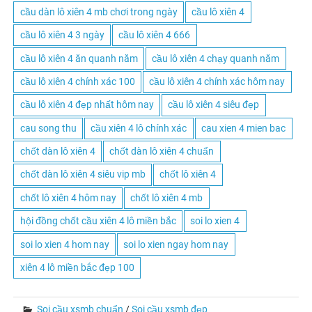
cầu dàn lô xiên 4 mb chơi trong ngày
cầu lô xiên 4
cầu lô xiên 4 3 ngày
cầu lô xiên 4 666
cầu lô xiên 4 ăn quanh năm
cầu lô xiên 4 chạy quanh năm
cầu lô xiên 4 chính xác 100
cầu lô xiên 4 chính xác hôm nay
cầu lô xiên 4 đẹp nhất hôm nay
cầu lô xiên 4 siêu đẹp
cau song thu
cầu xiên 4 lô chính xác
cau xien 4 mien bac
chốt dàn lô xiên 4
chốt dàn lô xiên 4 chuẩn
chốt dàn lô xiên 4 siêu vip mb
chốt lô xiên 4
chốt lô xiên 4 hôm nay
chốt lô xiên 4 mb
hội đồng chốt cầu xiên 4 lô miền bắc
soi lo xien 4
soi lo xien 4 hom nay
soi lo xien ngay hom nay
xiên 4 lô miền bắc đẹp 100
Soi cầu xsmb chuẩn
/
Soi cầu xsmb đẹp