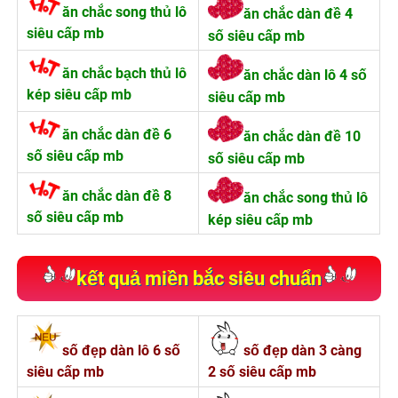
ăn chắc song thủ lô
ăn chắc dàn đề 4
siêu cấp mb
số siêu cấp mb
ăn chắc bạch thủ lô
ăn chắc dàn lô 4 số
kép siêu cấp mb
siêu cấp mb
ăn chắc dàn đề 6
ăn chắc dàn đề 10
số siêu cấp mb
số siêu cấp mb
ăn chắc dàn đề 8
ăn chắc song thủ lô
số siêu cấp mb
kép siêu cấp mb
kết quả miền bắc siêu chuẩn
số đẹp dàn lô 6 số
số đẹp dàn 3 càng
siêu cấp mb
2 số siêu cấp mb