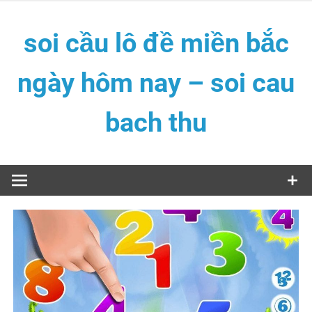
Skip
to
soi cầu lô đề miền bắc
content
ngày hôm nay – soi cau
bach thu
soi cầu lô đề miền bắc ngày hôm nay – soi cau bach thu