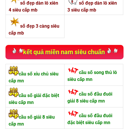
số đẹp dàn lô xiên
số đẹp dàn lô xiên
4 siêu cấp mb
3 siêu cấp mb
số đẹp 3 càng siêu
cấp mb
kết quả miền nam siêu chuẩn
cầu số song thủ lô
cầu số xỉu chủ siêu
siêu cấp mn
cấp mn
cầu số đầu đuôi
cầu số giải đặc biệt
giải 8 siêu cấp mn
siêu cấp mn
cầu số đầu đuôi
cầu số giải 8 siêu
đặc biệt siêu cấp mn
cấp mn