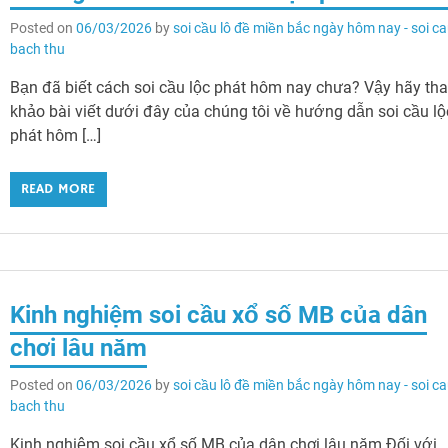
Posted on
06/03/2026
by
soi cầu lô đề miền bắc ngày hôm nay - soi c
bach thu
Bạn đã biết cách soi cầu lộc phát hôm nay chưa? Vậy hãy th
khảo bài viết dưới đây của chúng tôi về hướng dẫn soi cầu lộ
phát hôm […]
READ MORE
Kinh nghiệm soi cầu xổ số MB của dân
chơi lâu năm
Posted on
06/03/2026
by
soi cầu lô đề miền bắc ngày hôm nay - soi c
bach thu
Kinh nghiệm soi cầu xổ số MB của dân chơi lâu năm Đối với