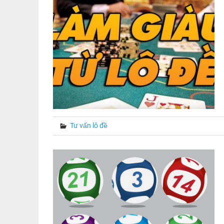
Tư vấn lô đề