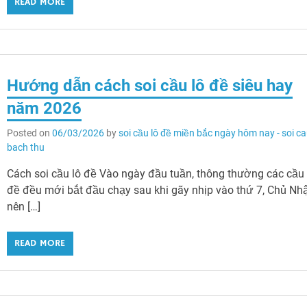
READ MORE
Hướng dẫn cách soi cầu lô đề siêu hay
năm 2026
Posted on
06/03/2026
by
soi cầu lô đề miền bắc ngày hôm nay - soi c
bach thu
Cách soi cầu lô đề Vào ngày đầu tuần, thông thường các cầu 
đề đều mới bắt đầu chạy sau khi gãy nhịp vào thứ 7, Chủ Nh
nên […]
READ MORE