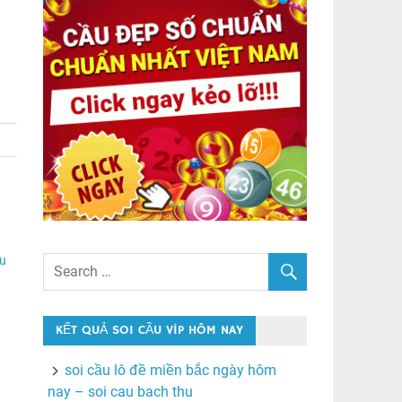
au
KẾT QUẢ SOI CẦU VÍP HÔM NAY
soi cầu lô đề miền bắc ngày hôm
nay – soi cau bach thu