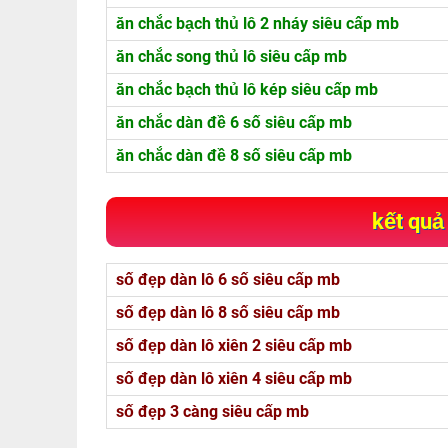
ăn chắc bạch thủ lô 2 nháy siêu cấp mb
ăn chắc song thủ lô siêu cấp mb
ăn chắc bạch thủ lô kép siêu cấp mb
ăn chắc dàn đề 6 số siêu cấp mb
ăn chắc dàn đề 8 số siêu cấp mb
kết quả
số đẹp dàn lô 6 số siêu cấp mb
số đẹp dàn lô 8 số siêu cấp mb
số đẹp dàn lô xiên 2 siêu cấp mb
số đẹp dàn lô xiên 4 siêu cấp mb
số đẹp 3 càng siêu cấp mb