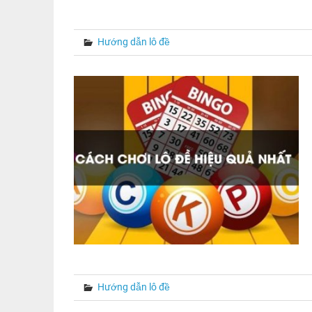
Hướng dẫn lô đề
Hướng dẫn lô đề