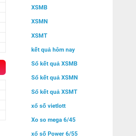
XSMB
XSMN
XSMT
kết quả hôm nay
Sổ kết quả XSMB
Sổ kết quả XSMN
Sổ kết quả XSMT
xổ số vietlott
Xo so mega 6/45
xổ số Power 6/55