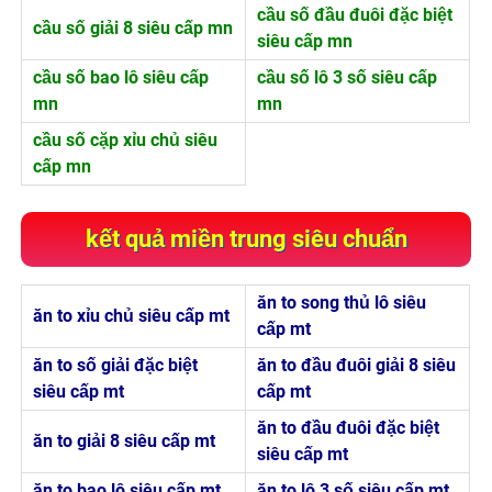
cầu số đầu đuôi đặc biệt
cầu số giải 8 siêu cấp mn
siêu cấp mn
cầu số bao lô siêu cấp
cầu số lô 3 số siêu cấp
mn
mn
cầu số cặp xỉu chủ siêu
cấp mn
kết quả miền trung siêu chuẩn
ăn to song thủ lô siêu
ăn to xỉu chủ siêu cấp mt
cấp mt
ăn to số giải đặc biệt
ăn to đầu đuôi giải 8 siêu
siêu cấp mt
cấp mt
ăn to đầu đuôi đặc biệt
ăn to giải 8 siêu cấp mt
siêu cấp mt
ăn to bao lô siêu cấp mt
ăn to lô 3 số siêu cấp mt