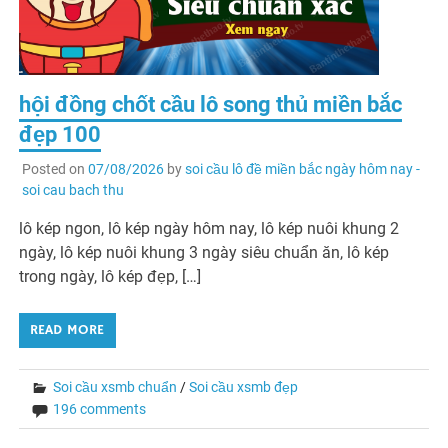
hội đồng chốt cầu lô song thủ miền bắc
đẹp 100
Posted on
07/08/2026
by
soi cầu lô đề miền bắc ngày hôm nay -
soi cau bach thu
lô kép ngon, lô kép ngày hôm nay, lô kép nuôi khung 2
ngày, lô kép nuôi khung 3 ngày siêu chuẩn ăn, lô kép
trong ngày, lô kép đẹp, […]
READ MORE
Soi cầu xsmb chuẩn
/
Soi cầu xsmb đẹp
196 comments