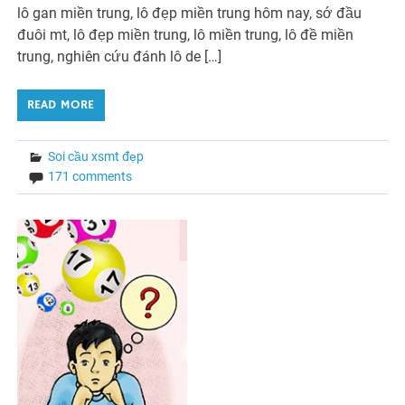
lô gan miền trung, lô đẹp miền trung hôm nay, sớ đầu
đuôi mt, lô đẹp miền trung, lô miền trung, lô đề miền
trung, nghiên cứu đánh lô de […]
READ MORE
Soi cầu xsmt đẹp
171 comments