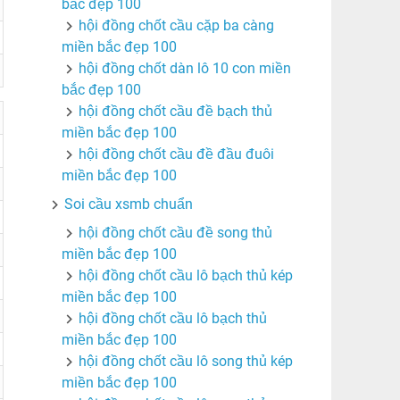
bắc đẹp 100
hội đồng chốt cầu cặp ba càng
miền bắc đẹp 100
hội đồng chốt dàn lô 10 con miền
bắc đẹp 100
hội đồng chốt cầu đề bạch thủ
miền bắc đẹp 100
hội đồng chốt cầu đề đầu đuôi
miền bắc đẹp 100
Soi cầu xsmb chuẩn
hội đồng chốt cầu đề song thủ
miền bắc đẹp 100
hội đồng chốt cầu lô bạch thủ kép
miền bắc đẹp 100
hội đồng chốt cầu lô bạch thủ
miền bắc đẹp 100
hội đồng chốt cầu lô song thủ kép
miền bắc đẹp 100