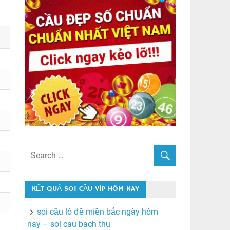
KẾT QUẢ SOI CẦU VÍP HÔM NAY
soi cầu lô đề miền bắc ngày hôm
nay – soi cau bach thu