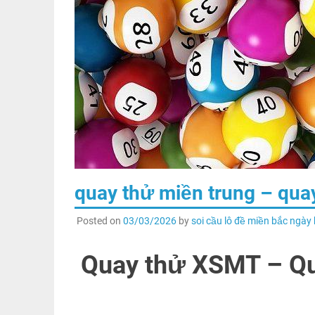
quay thử miền trung – qua
Posted on
03/03/2026
by
soi cầu lô đề miền bắc ngày 
Quay thử XSMT – Qu