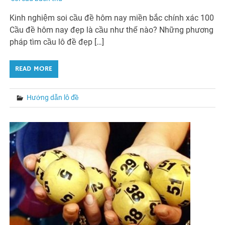
Kinh nghiệm soi cầu đề hôm nay miền bắc chính xác 100
Cầu đề hôm nay đẹp là cầu như thế nào? Những phương
pháp tìm cầu lô đề đẹp […]
READ MORE
Hướng dẫn lô đề