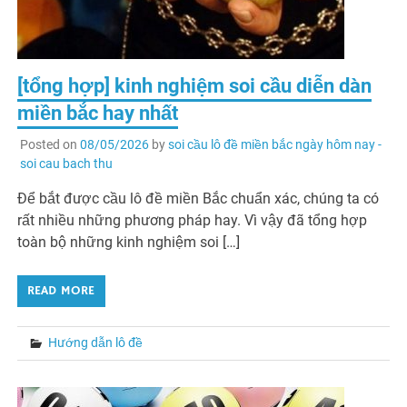
[tổng hợp] kinh nghiệm soi cầu diễn dàn
miền bắc hay nhất
Posted on
08/05/2026
by
soi cầu lô đề miền bắc ngày hôm nay -
soi cau bach thu
Để bắt được cầu lô đề miền Bắc chuẩn xác, chúng ta có
rất nhiều những phương pháp hay. Vì vậy đã tổng hợp
toàn bộ những kinh nghiệm soi […]
READ MORE
Hướng dẫn lô đề