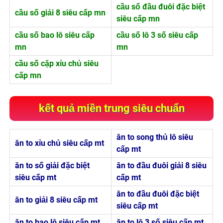
cầu số đầu đuôi đặc biệt
cầu số giải 8 siêu cấp mn
siêu cấp mn
cầu số bao lô siêu cấp
cầu số lô 3 số siêu cấp
mn
mn
cầu số cặp xỉu chủ siêu
cấp mn
kết quả miền trung siêu chuẩn
ăn to song thủ lô siêu
ăn to xỉu chủ siêu cấp mt
cấp mt
ăn to số giải đặc biệt
ăn to đầu đuôi giải 8 siêu
siêu cấp mt
cấp mt
ăn to đầu đuôi đặc biệt
ăn to giải 8 siêu cấp mt
siêu cấp mt
ăn to bao lô siêu cấp mt
ăn to lô 3 số siêu cấp mt