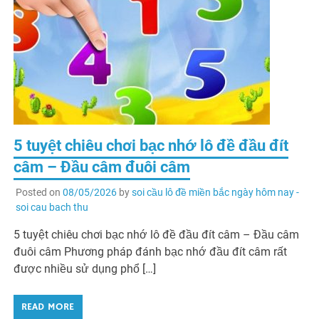
5 tuyệt chiêu chơi bạc nhớ lô đề đầu đít
câm – Đầu câm đuôi câm
Posted on
08/05/2026
by
soi cầu lô đề miền bắc ngày hôm nay -
soi cau bach thu
5 tuyệt chiêu chơi bạc nhớ lô đề đầu đít câm – Đầu câm
đuôi câm Phương pháp đánh bạc nhớ đầu đít câm rất
được nhiều sử dụng phổ […]
READ MORE