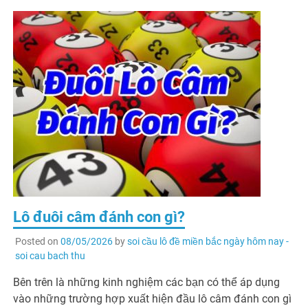
Lô đuôi câm đánh con gì?
Posted on
08/05/2026
by
soi cầu lô đề miền bắc ngày hôm nay -
soi cau bach thu
Bên trên là những kinh nghiệm các bạn có thể áp dụng
vào những trường hợp xuất hiện đầu lô câm đánh con gì