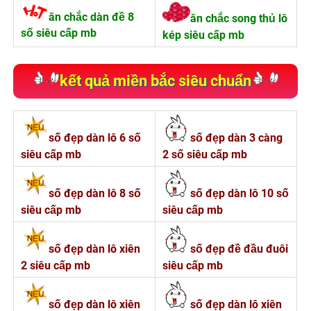
ăn chắc dàn đề 8
ăn chắc song thủ lô
số siêu cấp mb
kép siêu cấp mb
kết quả miền bắc siêu chuẩn
số đẹp dàn lô 6 số
số đẹp dàn 3 càng
siêu cấp mb
2 số siêu cấp mb
số đẹp dàn lô 8 số
số đẹp dàn lô 10 số
siêu cấp mb
siêu cấp mb
số đẹp dàn lô xiên
số đẹp đề đầu đuôi
2 siêu cấp mb
siêu cấp mb
số đẹp dàn lô xiên
số đẹp dàn lô xiên