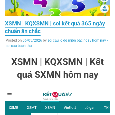
XSMN | KQXSMN | soi kết quả 365 ngày
chuẩn ăn chắc
Posted on
06/05/2026
by
soi cầu lô đề miền bắc ngày hôm nay -
soi cau bach thu
XSMN | KQXSMN | Kết
quả SXMN hôm nay