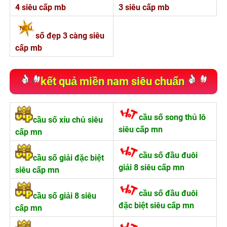
4 siêu cấp mb
3 siêu cấp mb
số đẹp 3 càng siêu
cấp mb
kết quả miền nam siêu chuẩn
cầu số song thủ lô
cầu số xỉu chủ siêu
siêu cấp mn
cấp mn
cầu số đầu đuôi
cầu số giải đặc biệt
giải 8 siêu cấp mn
siêu cấp mn
cầu số đầu đuôi
cầu số giải 8 siêu
đặc biệt siêu cấp mn
cấp mn