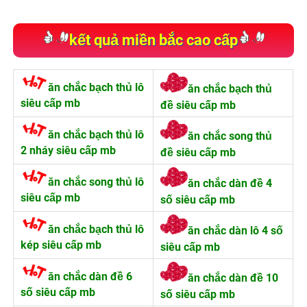
kết quả miền bắc cao cấp
ăn chắc bạch thủ lô
ăn chắc bạch thủ
siêu cấp mb
đề siêu cấp mb
ăn chắc bạch thủ lô
ăn chắc song thủ
2 nháy siêu cấp mb
đề siêu cấp mb
ăn chắc song thủ lô
ăn chắc dàn đề 4
siêu cấp mb
số siêu cấp mb
ăn chắc bạch thủ lô
ăn chắc dàn lô 4 số
kép siêu cấp mb
siêu cấp mb
ăn chắc dàn đề 6
ăn chắc dàn đề 10
số siêu cấp mb
số siêu cấp mb