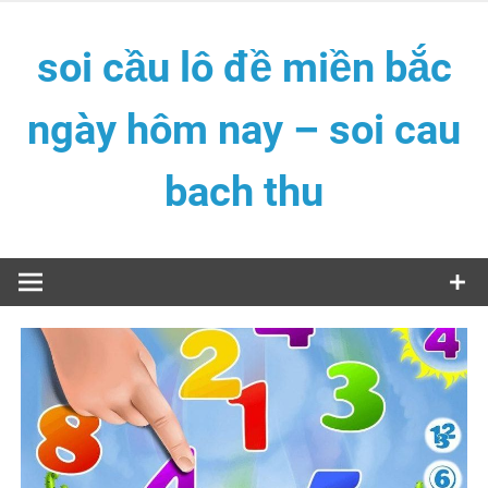
Skip
to
soi cầu lô đề miền bắc
content
ngày hôm nay – soi cau
bach thu
soi cầu lô đề miền bắc ngày hôm nay – soi cau bach thu