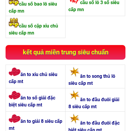
cầu số lô 3 số siêu
cầu số bao lô siêu
cấp mn
cấp mn
cầu số cặp xỉu chủ
siêu cấp mn
kết quả miền trung siêu chuẩn
ăn to xỉu chủ siêu
ăn to song thủ lô
cấp mt
siêu cấp mt
ăn to số giải đặc
ăn to đầu đuôi giải
biệt siêu cấp mt
8 siêu cấp mt
ăn to giải 8 siêu cấp
ăn to đầu đuôi đặc
mt
biệt siêu cấp mt