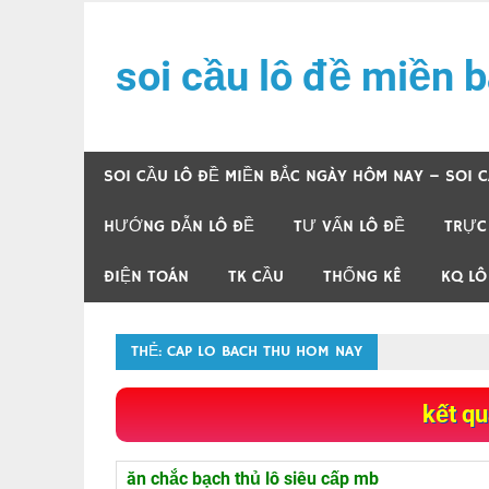
Skip
to
soi cầu lô đề miền 
content
soi cầu lô đề miền bắc ngày hôm nay – soi cau
SOI CẦU LÔ ĐỀ MIỀN BẮC NGÀY HÔM NAY – SOI 
HƯỚNG DẪN LÔ ĐỀ
TƯ VẤN LÔ ĐỀ
TRỰC
ĐIỆN TOÁN
TK CẦU
THỐNG KÊ
KQ LÔ
THẺ:
CAP LO BACH THU HOM NAY
kết q
ăn chắc bạch thủ lô siêu cấp mb