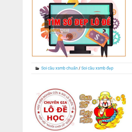
Soi cầu xsmb chuẩn
/
Soi cầu xsmb đẹp