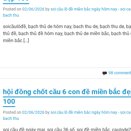
Posted on
02/06/2026
by
soi cầu lô đề miền bắc ngày hôm nay - soi c
bach thu
soicầulôđề, bạch thủ de hôm nay, bach thu de, bạch thu de, b
thủ đề, bạch thủ đề hôm nay, bạch thủ de miền bắc, bạch thủ
miền bắc […]
98 commen
hội đồng chốt cầu 6 con đề miền bắc đ
100
Posted on
02/06/2026
by
soi cầu lô đề miền bắc ngày hôm nay - soi c
bach thu
soi cầu đề ngày mai, soi cầu 36 số, soi đề miền bắc, caulode