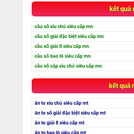
kết quả
cầu số xỉu chủ siêu cấp mn
cầu số giải đặc biệt siêu cấp mn
cầu số giải 8 siêu cấp mn
cầu số bao lô siêu cấp mn
cầu số cặp xỉu chủ siêu cấp mn
kết quả 
ăn to xỉu chủ siêu cấp mt
ăn to số giải đặc biệt siêu cấp mt
ăn to giải 8 siêu cấp mt
ăn to bao lô siêu cấp mt