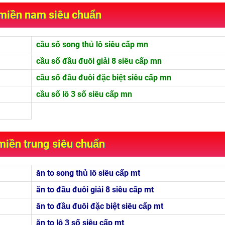
 miền nam siêu chuẩn
cầu số song thủ lô siêu cấp mn
cầu số đầu đuôi giải 8 siêu cấp mn
cầu số đầu đuôi đặc biệt siêu cấp mn
cầu số lô 3 số siêu cấp mn
miền trung siêu chuẩn
ăn to song thủ lô siêu cấp mt
ăn to đầu đuôi giải 8 siêu cấp mt
ăn to đầu đuôi đặc biệt siêu cấp mt
ăn to lô 3 số siêu cấp mt