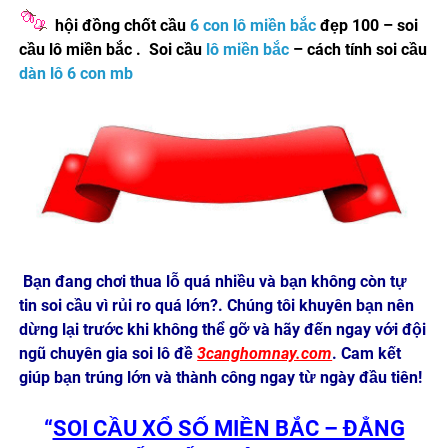
hội đồng chốt cầu
6 con lô miền bắc
đẹp 100 – soi
cầu lô miền bắc . Soi cầu
lô miền bắc
– cách tính soi cầu
dàn lô 6 con mb
Bạn đang chơi thua lỗ quá nhiều và bạn không còn tự
tin soi cầu vì rủi ro quá lớn?. Chúng tôi khuyên bạn nên
dừng lại trước khi không thể gỡ và hãy đến ngay với đội
ngũ chuyên gia soi lô đề
3canghomnay.com
. Cam kết
giúp bạn trúng lớn và thành công ngay từ ngày đầu tiên!
“
SOI CẦU XỔ SỐ MIỀN BẮC – ĐẲNG