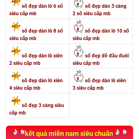
số đẹp dàn lô 6 số
số đẹp dàn 3 càng
siêu cấp mb
2 số siêu cấp mb
số đẹp dàn lô 8 số
số đẹp dàn lô 10 số
siêu cấp mb
siêu cấp mb
số đẹp dàn lô xiên
số đẹp đề đầu đuôi
2 siêu cấp mb
siêu cấp mb
số đẹp dàn lô xiên
số đẹp dàn lô xiên
4 siêu cấp mb
3 siêu cấp mb
số đẹp 3 càng siêu
cấp mb
kết quả miền nam siêu chuẩn