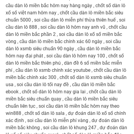
cầu dàn lô miền bắc hôm nay hàng ngày , chốt số dàn lô
xổ số việt nam hôm nay , chốt cầu dàn lô miền bắc siêu
chuẩn 5000 , soi cầu dàn lô miễn phí thừa thiên huế , soi
cầu dàn lô 888 , soi cầu dàn lô hôm nay anh vũ , chốt cầu
dàn lô miền bắc phần 2 , soi cầu dàn lô xổ số miền bắc
vòng , cầu dàn lô miền bắc chính xác 60 ngày , soi cầu
dàn lô xsmb siêu chuẩn 90 ngày , cầu dàn lô miền bắc
hôm nay đại phát , soi cầu dàn lô hôm nay 100 , chốt số
dàn lô miền bắc thiên phú , dàn đề 6 số miền bắc miễn
phí , cầu dàn lô xsmb chính xác youtube , chốt cầu dàn lô
miền bắc chính xác 300 , chốt số dàn lô xsmb siêu chuẩn
usa , soi cầu dàn lô tối nay đề , cầu dàn lô miền bắc
ebook , chốt số dàn lô hôm nay gia lai , chốt cầu dàn lô
miền bắc siêu chuẩn quay , cầu dàn lô miền bắc siêu
chuẩn liên tục , soi cầu dàn lô miền bắc hôm nay theo
win888 , chốt số dàn lô sala , dự đoán dàn lô xổ số chính
xác định , soi cầu dàn lô miễn phí vàng , dự đoán dàn lô
miền bắc không , soi cầu dàn lô khung 247 , dự đoán dàn