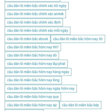
cầu dàn lô miền bắc chính xác 60 ngày
cầu dàn lô miền bắc chính xác amtek
cầu dàn lô miền bắc chính xác định
cầu dàn lô miền bắc chính xác mỗi ngày
cầu dàn lô miền bắc ebook
cầu dàn lô miền bắc hôm nay 30
cầu dàn lô miền bắc hôm nay 997
cầu dàn lô miền bắc hôm nay dò
cầu dàn lô miền bắc hôm nay đại phát
cầu dàn lô miền bắc hôm nay hàng ngày
cầu dàn lô miền bắc hôm nay lòng
cầu dàn lô miền bắc hôm nay ngày hôm nay
cầu dàn lô miền bắc hôm nay qua
cầu dàn lô miền bắc hôm nay sjc
cầu dàn lô miền bắc kép