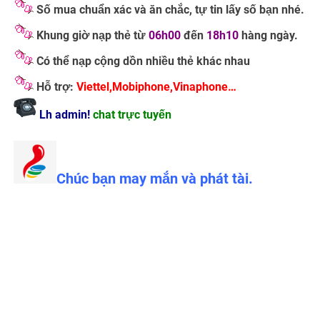
Số mua chuẩn xác và ăn chắc, tự tin lấy số bạn nhé.
Khung giờ nạp thẻ từ
06h00
đến
18h10
hàng ngày.
Có thể nạp cộng dồn nhiều thẻ khác nhau
Hỗ trợ:
Viettel,Mobiphone,Vinaphone…
Lh admin!
chat trực tuyến
Chúc bạn may mắn và phát tài.