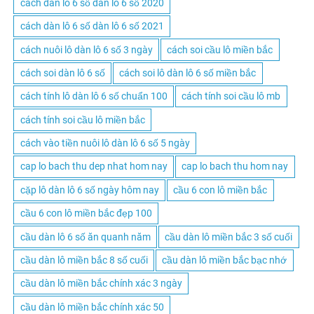
cách dàn lô 6 số dàn lô 6 số 2020
cách dàn lô 6 số dàn lô 6 số 2021
cách nuôi lô dàn lô 6 số 3 ngày
cách soi cầu lô miền bắc
cách soi dàn lô 6 số
cách soi lô dàn lô 6 số miền bắc
cách tính lô dàn lô 6 số chuẩn 100
cách tính soi cầu lô mb
cách tính soi cầu lô miền bắc
cách vào tiền nuôi lô dàn lô 6 số 5 ngày
cap lo bach thu dep nhat hom nay
cap lo bach thu hom nay
cặp lô dàn lô 6 số ngày hôm nay
cầu 6 con lô miền bắc
cầu 6 con lô miền bắc đẹp 100
cầu dàn lô 6 số ăn quanh năm
cầu dàn lô miền bắc 3 số cuối
cầu dàn lô miền bắc 8 số cuối
cầu dàn lô miền bắc bạc nhớ
cầu dàn lô miền bắc chính xác 3 ngày
cầu dàn lô miền bắc chính xác 50