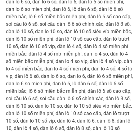
dàn lô 6 số, dan lo 6 so, dan lo 6, dàn lô 6 số miền phí,
dan lo 6 so mien phi, dan lô 6, lô dàn 6 số, dàn lô 6 số
miền bắc, lô 6 số miền bắc miễn phí, dàn lô 6 số cao cấp,
soi cầu lô 6 số, soi cầu dàn lô 6 số chính xác, dàn lô 8 số,
dàn lô 10 số, dan lo 10 so, dàn lô 10 số siêu víp miền bắc,
dàn lô 10 số miền phí, dàn lô 10 số cao cấp, dàn lô trượt
10 số, dàn lô 10 số vip, dàn lô 4 số, dàn lô 4 số miền phí
miền bắc, dàn lô 4 số mb miễn phí, dan lo 4 so, dàn lô 4
số miền bắc miễn phí, dan lo 4 so vip, dàn lô 4 số vip, dàn
lô 4 số miền bắc, dàn lô 4 số miễn phí, dan lô 4 số, 4 số lô
vip, dàn lô 6 số, dan lo 6 so, dan lo 6, dàn lô 6 số miền phí,
dan lo 6 so mien phi, dan lô 6, lô dàn 6 số, dàn lô 6 số
miền bắc, lô 6 số miền bắc miễn phí, dàn lô 6 số cao cấp,
soi cầu lô 6 số, soi cầu dàn lô 6 số chính xác, dàn lô 8 số,
dàn lô 10 số, dan lo 10 so, dàn lô 10 số siêu víp miền bắc,
dàn lô 10 số miền phí, dàn lô 10 số cao cấp, dàn lô trượt
10 số, dàn lô 10 số vip, dàn lô 4, dàn lô 6, dàn lô 8, dàn lô
10, dàn lô 4 số, dàn lô 6 số, dàn lô 8 số, dàn lô 10 số