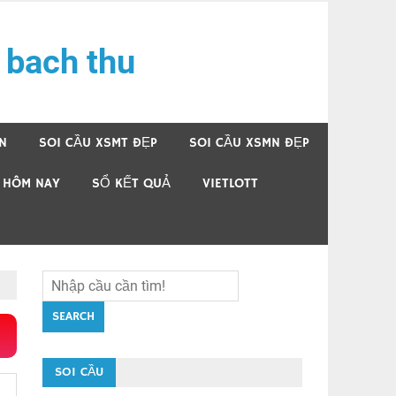
 bach thu
N
SOI CẦU XSMT ĐẸP
SOI CẦU XSMN ĐẸP
 HÔM NAY
SỔ KẾT QUẢ
VIETLOTT
SEARCH
SOI CẦU