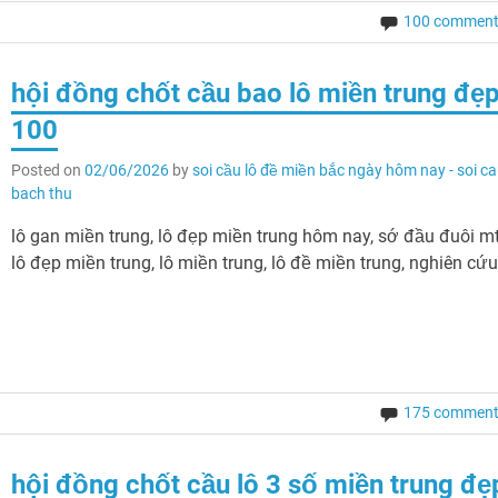
100 commen
hội đồng chốt cầu bao lô miền trung đẹ
100
Posted on
02/06/2026
by
soi cầu lô đề miền bắc ngày hôm nay - soi c
bach thu
lô gan miền trung, lô đẹp miền trung hôm nay, sớ đầu đuôi mt
lô đẹp miền trung, lô miền trung, lô đề miền trung, nghiên cứ
175 commen
hội đồng chốt cầu lô 3 số miền trung đẹ