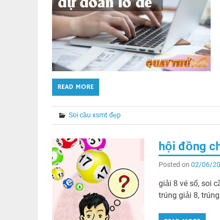
READ MORE
Soi cầu xsmt đẹp
hội đồng ch
Posted on
02/06/2
giải 8 vé số, soi c
trúng giải 8, trúng 