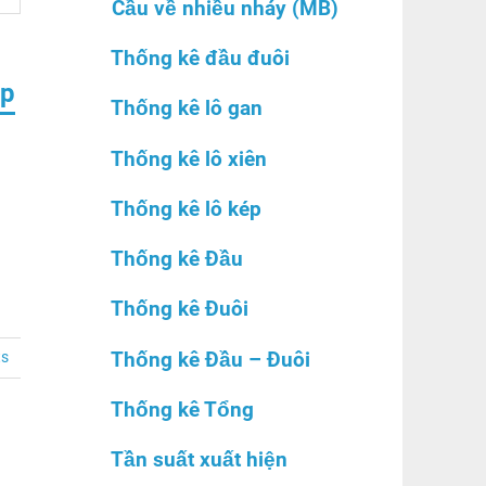
Cầu về nhiều nháy (MB)
Thống kê đầu đuôi
ẹp
Thống kê lô gan
Thống kê lô xiên
Thống kê lô kép
n
Thống kê Đầu
Thống kê Đuôi
Thống kê Đầu – Đuôi
ts
Thống kê Tổng
Tần suất xuất hiện