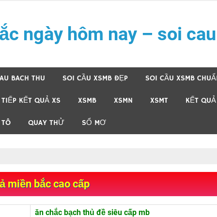
bắc ngày hôm nay – soi cau
 bach thu
CAU BACH THU
SOI CẦU XSMB ĐẸP
SOI CẦU XSMB CHUẨ
 TIẾP KẾT QUẢ XS
XSMB
XSMN
XSMT
KẾT QUẢ
 TÔ
QUAY THỬ
SỔ MƠ
uả miền bắc cao cấp
ăn chắc bạch thủ đề siêu cấp mb