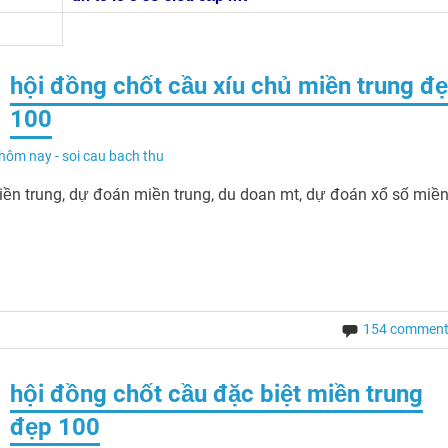
hội đồng chốt cầu xíu chủ miền trung đ
100
hôm nay - soi cau bach thu
miền trung, dự đoán miền trung, du doan mt, dự đoán xổ số miề
154 commen
hội đồng chốt cầu đặc biệt miền trung
đẹp 100