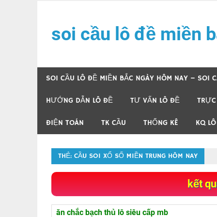
Skip
to
soi cầu lô đề miền 
content
soi cầu lô đề miền bắc ngày hôm nay – soi cau
SOI CẦU LÔ ĐỀ MIỀN BẮC NGÀY HÔM NAY – SOI 
HƯỚNG DẪN LÔ ĐỀ
TƯ VẤN LÔ ĐỀ
TRỰC
ĐIỆN TOÁN
TK CẦU
THỐNG KÊ
KQ LÔ
THẺ:
CẦU SOI XỔ SỐ MIỀN TRUNG HÔM NAY
kết q
ăn chắc bạch thủ lô siêu cấp mb