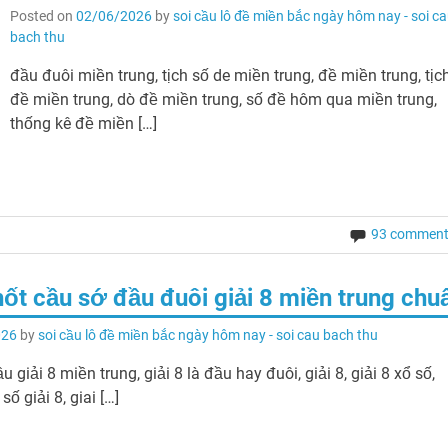
Posted on
02/06/2026
by
soi cầu lô đề miền bắc ngày hôm nay - soi c
bach thu
đầu đuôi miền trung, tịch số de miền trung, đề miền trung, tịc
đề miền trung, dò đề miền trung, số đề hôm qua miền trung,
thống kê đề miền […]
93 commen
ốt cầu sớ đầu đuôi giải 8 miền trung chu
026
by
soi cầu lô đề miền bắc ngày hôm nay - soi cau bach thu
ầu giải 8 miền trung, giải 8 là đầu hay đuôi, giải 8, giải 8 xổ số,
số giải 8, giai […]