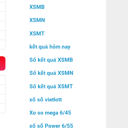
XSMB
XSMN
XSMT
kết quả hôm nay
Sổ kết quả XSMB
Sổ kết quả XSMN
Sổ kết quả XSMT
xổ số vietlott
Xo so mega 6/45
xổ số Power 6/55