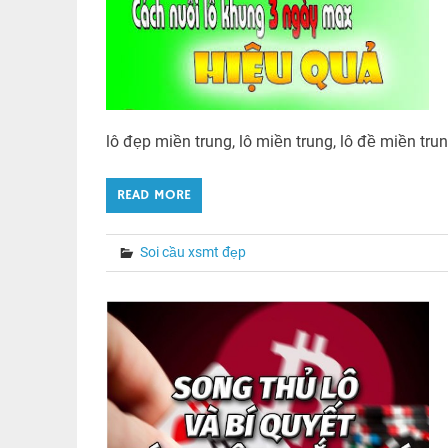
lô đẹp miền trung, lô miền trung, lô đề miền tru
READ MORE
Soi cầu xsmt đẹp