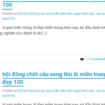
100
Posted on
02/06/2026
by
soi cầu lô đề miền bắc ngày hôm nay - soi c
bach thu
lô gan miền trung, lô đẹp miền trung hôm nay, sớ đầu đuôi mt
ng, nghiên cứu đánh lô de […]
171 commen
hội đồng chốt cầu song thủ lô miền trun
đẹp 100
Posted on
02/06/2026
by
soi cầu lô đề miền bắc ngày hôm nay - soi c
bach thu
lô gan miền trung, lô đẹp miền trung hôm nay, sớ đầu đuôi mt