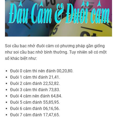
Soi cầu bạc nhớ đuôi câm có phương pháp gần giống
như soi cầu bạc nhớ bình thường. Tuy nhiên sẽ có một
số khác biệt như:
Đuôi 0 câm thì nên đánh 00,20,80.
Đuôi 1 câm thì đánh 21,41.
Đuôi 2 câm đánh 22,52,82.
Đuôi 3 câm thì đánh 73,83.
Đuôi 4 câm nên đánh 64,84.
Đuôi 5 câm đánh 55,85,95.
Đuôi 6 câm đánh 06,16,56.
Đuôi 7 câm đánh 17,47,65.