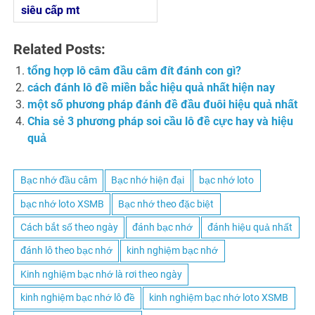
siêu cấp mt
Related Posts:
tổng hợp lô câm đầu câm đít đánh con gì?
cách đánh lô đề miền bắc hiệu quả nhất hiện nay
một số phương pháp đánh đề đầu đuôi hiệu quả nhất
Chia sẻ 3 phương pháp soi cầu lô đề cực hay và hiệu
quả
Bạc nhớ đầu câm
Bạc nhớ hiện đại
bạc nhớ loto
bạc nhớ loto XSMB
Bạc nhớ theo đặc biệt
Cách bắt số theo ngày
đánh bạc nhớ
đánh hiệu quả nhất
đánh lô theo bạc nhớ
kinh nghiệm bạc nhớ
Kinh nghiệm bạc nhớ là rơi theo ngày
kinh nghiệm bạc nhớ lô đề
kinh nghiệm bạc nhớ loto XSMB