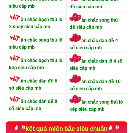
siêu cấp mb
đề siêu cấp mb
ăn chắc bạch thủ lô
ăn chắc song thủ
2 nháy siêu cấp mb
đề siêu cấp mb
ăn chắc song thủ lô
ăn chắc dàn đề 4
siêu cấp mb
số siêu cấp mb
ăn chắc bạch thủ lô
ăn chắc dàn lô 4 số
kép siêu cấp mb
siêu cấp mb
ăn chắc dàn đề 6
ăn chắc dàn đề 10
số siêu cấp mb
số siêu cấp mb
ăn chắc dàn đề 8
ăn chắc song thủ lô
số siêu cấp mb
kép siêu cấp mb
kết quả miền bắc siêu chuẩn