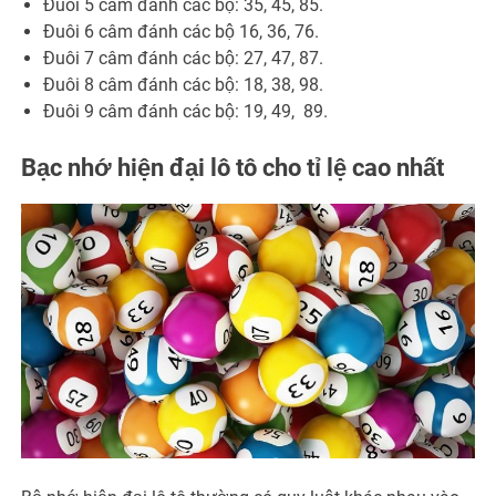
Đuôi 5 câm đánh các bộ: 35, 45, 85.
Đuôi 6 câm đánh các bộ 16, 36, 76.
Đuôi 7 câm đánh các bộ: 27, 47, 87.
Đuôi 8 câm đánh các bộ: 18, 38, 98.
Đuôi 9 câm đánh các bộ: 19, 49, 89.
Bạc nhớ hiện đại lô tô cho tỉ lệ cao nhất