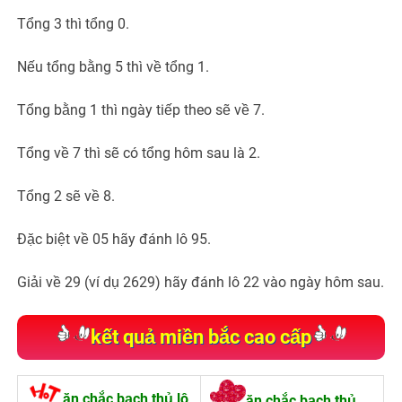
Tổng 3 thì tổng 0.
Nếu tổng bằng 5 thì về tổng 1.
Tổng bằng 1 thì ngày tiếp theo sẽ về 7.
Tổng về 7 thì sẽ có tổng hôm sau là 2.
Tổng 2 sẽ về 8.
Đặc biệt về 05 hãy đánh lô 95.
Giải về 29 (ví dụ 2629) hãy đánh lô 22 vào ngày hôm sau.
kết quả miền bắc cao cấp
ăn chắc bạch thủ lô
ăn chắc bạch thủ