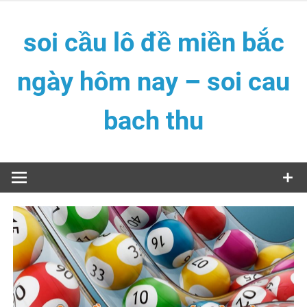
Skip
to
soi cầu lô đề miền bắc
content
ngày hôm nay – soi cau
bach thu
soi cầu lô đề miền bắc ngày hôm nay – soi cau bach thu