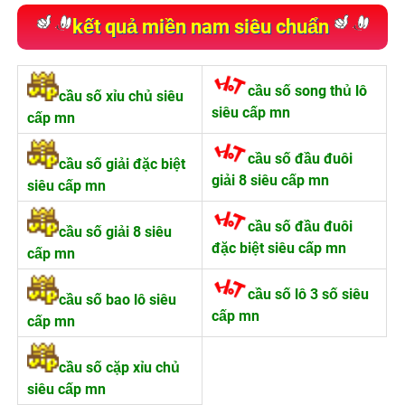
kết quả miền nam siêu chuẩn
cầu số song thủ lô
cầu số xỉu chủ siêu
siêu cấp mn
cấp mn
cầu số đầu đuôi
cầu số giải đặc biệt
giải 8 siêu cấp mn
siêu cấp mn
cầu số đầu đuôi
cầu số giải 8 siêu
đặc biệt siêu cấp mn
cấp mn
cầu số lô 3 số siêu
cầu số bao lô siêu
cấp mn
cấp mn
cầu số cặp xỉu chủ
siêu cấp mn