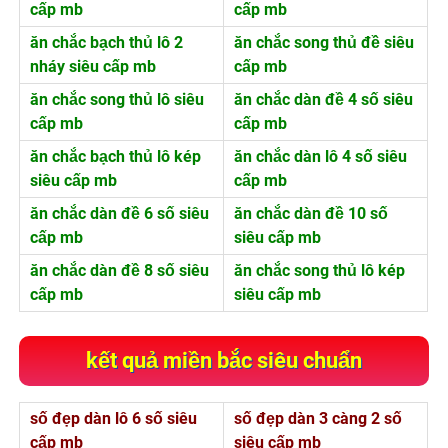
cấp mb
cấp mb
ăn chắc bạch thủ lô 2
ăn chắc song thủ đề siêu
nháy siêu cấp mb
cấp mb
ăn chắc song thủ lô siêu
ăn chắc dàn đề 4 số siêu
cấp mb
cấp mb
ăn chắc bạch thủ lô kép
ăn chắc dàn lô 4 số siêu
siêu cấp mb
cấp mb
ăn chắc dàn đề 6 số siêu
ăn chắc dàn đề 10 số
cấp mb
siêu cấp mb
ăn chắc dàn đề 8 số siêu
ăn chắc song thủ lô kép
cấp mb
siêu cấp mb
kết quả miền bắc siêu chuẩn
số đẹp dàn lô 6 số siêu
số đẹp dàn 3 càng 2 số
cấp mb
siêu cấp mb