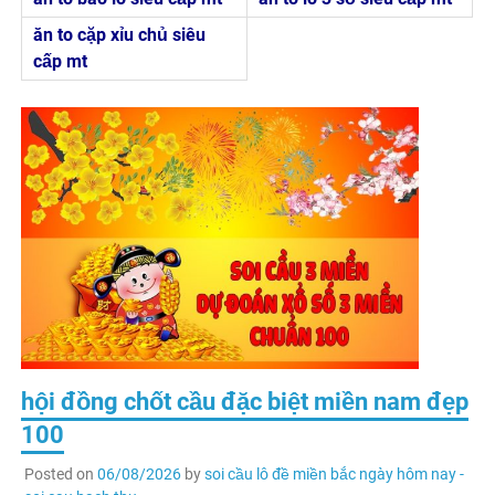
ăn to cặp xỉu chủ siêu
cấp mt
hội đồng chốt cầu đặc biệt miền nam đẹp
100
Posted on
06/08/2026
by
soi cầu lô đề miền bắc ngày hôm nay -