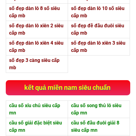
số đẹp dàn lô 8 số siêu
số đẹp dàn lô 10 số siêu
cấp mb
cấp mb
số đẹp dàn lô xiên 2 siêu
số đẹp đề đầu đuôi siêu
cấp mb
cấp mb
số đẹp dàn lô xiên 4 siêu
số đẹp dàn lô xiên 3 siêu
cấp mb
cấp mb
số đẹp 3 càng siêu cấp
mb
kết quả miền nam siêu chuẩn
cầu số xỉu chủ siêu cấp
cầu số song thủ lô siêu
mn
cấp mn
cầu số giải đặc biệt siêu
cầu số đầu đuôi giải 8
cấp mn
siêu cấp mn