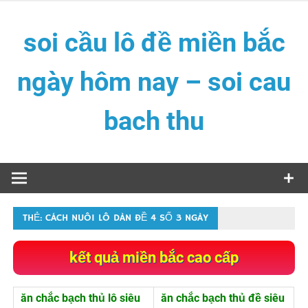
Skip
to
soi cầu lô đề miền bắc
content
ngày hôm nay – soi cau
bach thu
soi cầu lô đề miền bắc ngày hôm nay – soi cau bach thu
THẺ:
CÁCH NUÔI LÔ DÀN ĐỀ 4 SỐ 3 NGÀY
kết quả miền bắc cao cấp
ăn chắc bạch thủ lô siêu
ăn chắc bạch thủ đề siêu