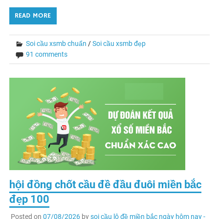
READ MORE
Soi cầu xsmb chuẩn
/
Soi cầu xsmb đẹp
91 comments
hội đồng chốt cầu đề đầu đuôi miền bắc
đẹp 100
Posted on
07/08/2026
by
soi cầu lô đề miền bắc ngày hôm nay -