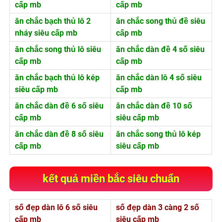
cấp mb
cấp mb
ăn chắc bạch thủ lô 2
ăn chắc song thủ đề siêu
nháy siêu cấp mb
cấp mb
ăn chắc song thủ lô siêu
ăn chắc dàn đề 4 số siêu
cấp mb
cấp mb
ăn chắc bạch thủ lô kép
ăn chắc dàn lô 4 số siêu
siêu cấp mb
cấp mb
ăn chắc dàn đề 6 số siêu
ăn chắc dàn đề 10 số
cấp mb
siêu cấp mb
ăn chắc dàn đề 8 số siêu
ăn chắc song thủ lô kép
cấp mb
siêu cấp mb
kết quả miền bắc siêu chuẩn
số đẹp dàn lô 6 số siêu
số đẹp dàn 3 càng 2 số
cấp mb
siêu cấp mb