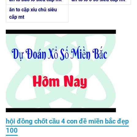
ăn to cặp xỉu chủ siêu
cấp mt
hội đồng chốt cầu 4 con đề miền bắc đẹp
100