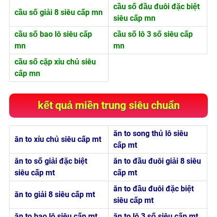
cầu số đầu đuôi đặc biệt
cầu số giải 8 siêu cấp mn
siêu cấp mn
cầu số bao lô siêu cấp
cầu số lô 3 số siêu cấp
mn
mn
cầu số cặp xỉu chủ siêu
cấp mn
kết quả miền trung siêu chuẩn
ăn to song thủ lô siêu
ăn to xỉu chủ siêu cấp mt
cấp mt
ăn to số giải đặc biệt
ăn to đầu đuôi giải 8 siêu
siêu cấp mt
cấp mt
ăn to đầu đuôi đặc biệt
ăn to giải 8 siêu cấp mt
siêu cấp mt
ăn to bao lô siêu cấp mt
ăn to lô 3 số siêu cấp mt