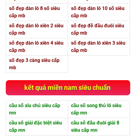
số đẹp dàn lô 8 số siêu
số đẹp dàn lô 10 số siêu
cấp mb
cấp mb
số đẹp dàn lô xiên 2 siêu
số đẹp đề đầu đuôi siêu
cấp mb
cấp mb
số đẹp dàn lô xiên 4 siêu
số đẹp dàn lô xiên 3 siêu
cấp mb
cấp mb
số đẹp 3 càng siêu cấp
mb
kết quả miền nam siêu chuẩn
cầu số xỉu chủ siêu cấp
cầu số song thủ lô siêu
mn
cấp mn
cầu số giải đặc biệt siêu
cầu số đầu đuôi giải 8
cấp mn
siêu cấp mn