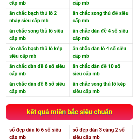
cấp mb
cấp mb
ăn chắc bạch thủ lô 2
ăn chắc song thủ đề siêu
nháy siêu cấp mb
cấp mb
ăn chắc song thủ lô siêu
ăn chắc dàn đề 4 số siêu
cấp mb
cấp mb
ăn chắc bạch thủ lô kép
ăn chắc dàn lô 4 số siêu
siêu cấp mb
cấp mb
ăn chắc dàn đề 6 số siêu
ăn chắc dàn đề 10 số
cấp mb
siêu cấp mb
ăn chắc dàn đề 8 số siêu
ăn chắc song thủ lô kép
cấp mb
siêu cấp mb
kết quả miền bắc siêu chuẩn
số đẹp dàn lô 6 số siêu
số đẹp dàn 3 càng 2 số
cấp mb
siêu cấp mb