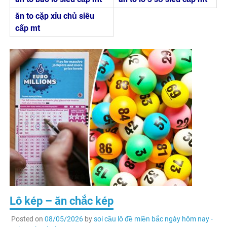
ăn to cặp xỉu chủ siêu
cấp mt
Lô kép – ăn chắc kép
Posted on
08/05/2026
by
soi cầu lô đề miền bắc ngày hôm nay -