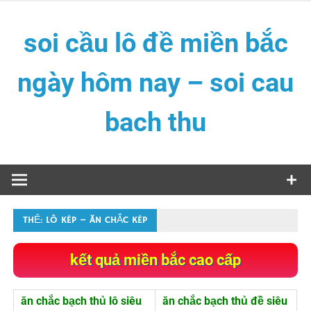
Skip
to
soi cầu lô đề miền bắc
content
ngày hôm nay – soi cau
bach thu
soi cầu lô đề miền bắc ngày hôm nay – soi cau bach thu
THẺ:
LÔ KÉP – ĂN CHẮC KÉP
kết quả miền bắc cao cấp
ăn chắc bạch thủ lô siêu
ăn chắc bạch thủ đề siêu