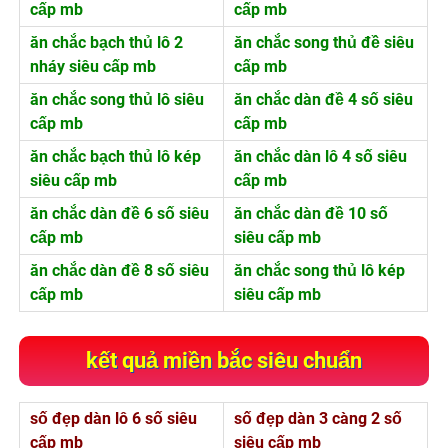
cấp mb
cấp mb
ăn chắc bạch thủ lô 2
ăn chắc song thủ đề siêu
nháy siêu cấp mb
cấp mb
ăn chắc song thủ lô siêu
ăn chắc dàn đề 4 số siêu
cấp mb
cấp mb
ăn chắc bạch thủ lô kép
ăn chắc dàn lô 4 số siêu
siêu cấp mb
cấp mb
ăn chắc dàn đề 6 số siêu
ăn chắc dàn đề 10 số
cấp mb
siêu cấp mb
ăn chắc dàn đề 8 số siêu
ăn chắc song thủ lô kép
cấp mb
siêu cấp mb
kết quả miền bắc siêu chuẩn
số đẹp dàn lô 6 số siêu
số đẹp dàn 3 càng 2 số
cấp mb
siêu cấp mb