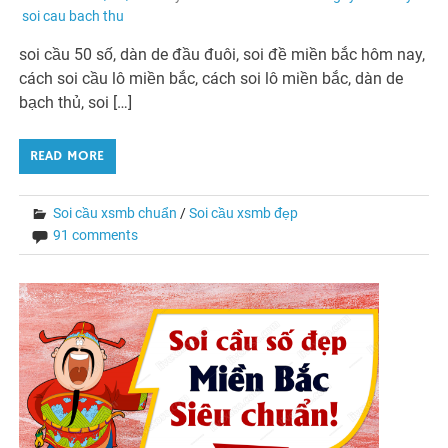
soi cau bach thu
soi cầu 50 số, dàn de đầu đuôi, soi đề miền bắc hôm nay,
cách soi cầu lô miền bắc, cách soi lô miền bắc, dàn de
bạch thủ, soi […]
READ MORE
Soi cầu xsmb chuẩn
/
Soi cầu xsmb đẹp
91 comments