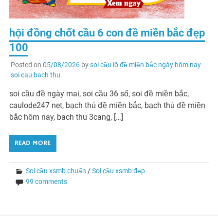
hội đồng chốt cầu 6 con đề miền bắc đẹp
100
Posted on
05/08/2026
by
soi cầu lô đề miền bắc ngày hôm nay -
soi cau bach thu
soi cầu đề ngày mai, soi cầu 36 số, soi đề miền bắc,
caulode247 net, bạch thủ đề miền bắc, bạch thủ đề miền
bắc hôm nay, bach thu 3cang, […]
READ MORE
Soi cầu xsmb chuẩn
/
Soi cầu xsmb đẹp
99 comments