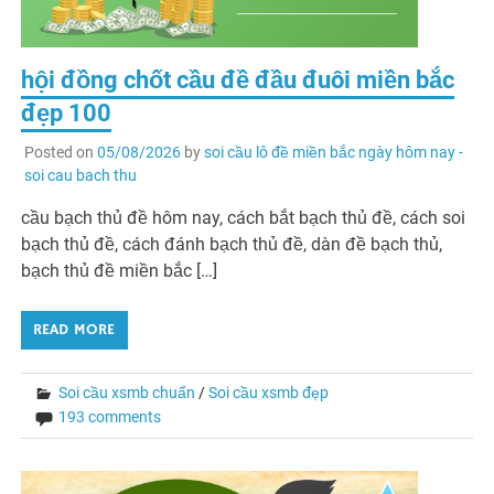
hội đồng chốt cầu đề đầu đuôi miền bắc
đẹp 100
Posted on
05/08/2026
by
soi cầu lô đề miền bắc ngày hôm nay -
soi cau bach thu
cầu bạch thủ đề hôm nay, cách bắt bạch thủ đề, cách soi
bạch thủ đề, cách đánh bạch thủ đề, dàn đề bạch thủ,
bạch thủ đề miền bắc […]
READ MORE
Soi cầu xsmb chuẩn
/
Soi cầu xsmb đẹp
193 comments