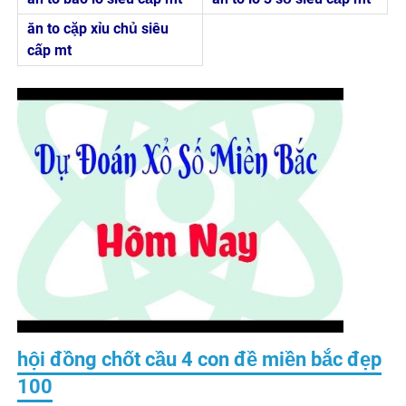
ăn to cặp xỉu chủ siêu
cấp mt
hội đồng chốt cầu 4 con đề miền bắc đẹp
100