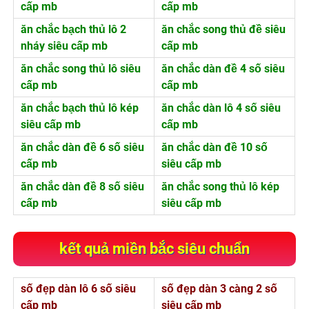
cấp mb
cấp mb
ăn chắc bạch thủ lô 2
ăn chắc song thủ đề siêu
nháy siêu cấp mb
cấp mb
ăn chắc song thủ lô siêu
ăn chắc dàn đề 4 số siêu
cấp mb
cấp mb
ăn chắc bạch thủ lô kép
ăn chắc dàn lô 4 số siêu
siêu cấp mb
cấp mb
ăn chắc dàn đề 6 số siêu
ăn chắc dàn đề 10 số
cấp mb
siêu cấp mb
ăn chắc dàn đề 8 số siêu
ăn chắc song thủ lô kép
cấp mb
siêu cấp mb
kết quả miền bắc siêu chuẩn
số đẹp dàn lô 6 số siêu
số đẹp dàn 3 càng 2 số
cấp mb
siêu cấp mb