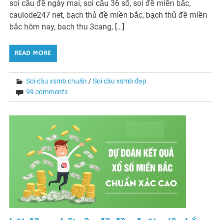
soi cầu đề ngày mai, soi cầu 36 số, soi đề miền bắc,
caulode247 net, bạch thủ đề miền bắc, bạch thủ đề miền
bắc hôm nay, bach thu 3cang, […]
READ MORE
Soi cầu xsmb chuẩn
/
Soi cầu xsmb đẹp
99 comments