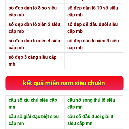
số đẹp dàn lô 8 số siêu
số đẹp dàn lô 10 số siêu
cấp mb
cấp mb
số đẹp dàn lô xiên 2 siêu
số đẹp đề đầu đuôi siêu
cấp mb
cấp mb
số đẹp dàn lô xiên 4 siêu
số đẹp dàn lô xiên 3 siêu
cấp mb
cấp mb
số đẹp 3 càng siêu cấp
mb
kết quả miền nam siêu chuẩn
cầu số xỉu chủ siêu cấp
cầu số song thủ lô siêu
mn
cấp mn
cầu số giải đặc biệt siêu
cầu số đầu đuôi giải 8
cấp mn
siêu cấp mn