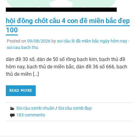
hội đồng chốt cầu 4 con đề miền bắc đẹp
100
Posted on
09/08/2026
by
soi cầu lô đề miền bắc ngày hôm nay -
soi cau bach thu
dàn đề 30 số, dàn de 50 số rồng bạch kim, bạch thủ đề
hôm nay, bạch thủ de miền bắc, dàn đề 36 số 666, bạch
thủ de miền […]
READ MORE
Soi cầu xsmb chuẩn
/
Soi cầu xsmb đẹp
183 comments