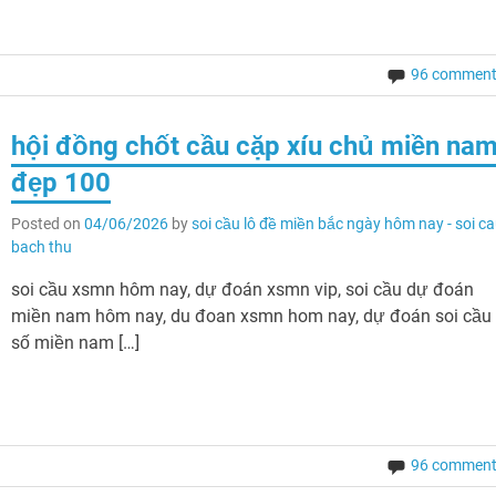
96 commen
hội đồng chốt cầu cặp xíu chủ miền na
đẹp 100
Posted on
04/06/2026
by
soi cầu lô đề miền bắc ngày hôm nay - soi c
bach thu
soi cầu xsmn hôm nay, dự đoán xsmn vip, soi cầu dự đoán
miền nam hôm nay, du đoan xsmn hom nay, dự đoán soi cầu
số miền nam […]
96 commen