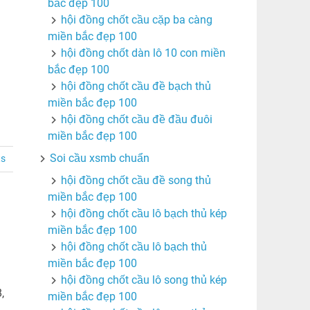
bắc đẹp 100
hội đồng chốt cầu cặp ba càng
miền bắc đẹp 100
hội đồng chốt dàn lô 10 con miền
bắc đẹp 100
hội đồng chốt cầu đề bạch thủ
miền bắc đẹp 100
hội đồng chốt cầu đề đầu đuôi
miền bắc đẹp 100
Soi cầu xsmb chuẩn
ts
hội đồng chốt cầu đề song thủ
miền bắc đẹp 100
hội đồng chốt cầu lô bạch thủ kép
miền bắc đẹp 100
hội đồng chốt cầu lô bạch thủ
miền bắc đẹp 100
hội đồng chốt cầu lô song thủ kép
,
miền bắc đẹp 100