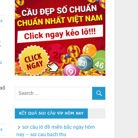
ts
m
au
 xổ
KẾT QUẢ SOI CẦU VÍP HÔM NAY
soi cầu lô đề miền bắc ngày hôm
ts
nay – soi cau bach thu