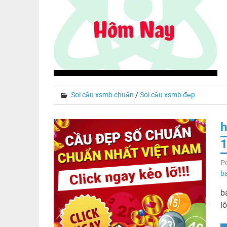
Soi cầu xsmb chuẩn
/
Soi cầu xsmb đẹp
h
P
b
b
l