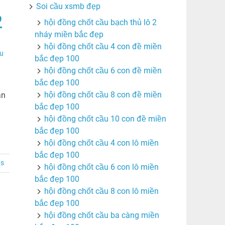
Soi cầu xsmb đẹp
p
hội đồng chốt cầu bạch thủ lô 2
nháy miền bắc đẹp
hội đồng chốt cầu 4 con đề miền
au
bắc đẹp 100
hội đồng chốt cầu 6 con đề miền
bắc đẹp 100
hội đồng chốt cầu 8 con đề miền
an
bắc đẹp 100
hội đồng chốt cầu 10 con đề miền
bắc đẹp 100
hội đồng chốt cầu 4 con lô miền
bắc đẹp 100
ts
hội đồng chốt cầu 6 con lô miền
bắc đẹp 100
hội đồng chốt cầu 8 con lô miền
bắc đẹp 100
hội đồng chốt cầu ba càng miền