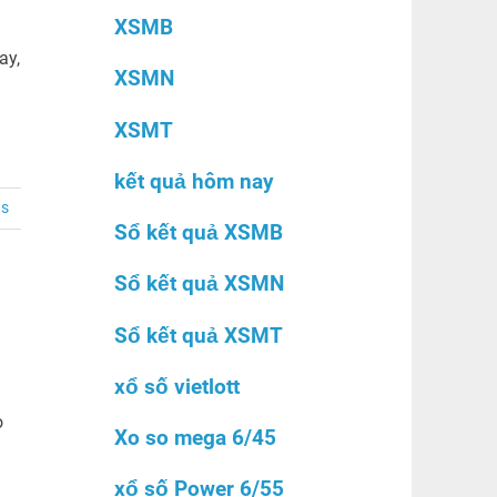
XSMB
ay,
XSMN
XSMT
kết quả hôm nay
ts
Sổ kết quả XSMB
Sổ kết quả XSMN
Sổ kết quả XSMT
xổ số vietlott
o
Xo so mega 6/45
xổ số Power 6/55