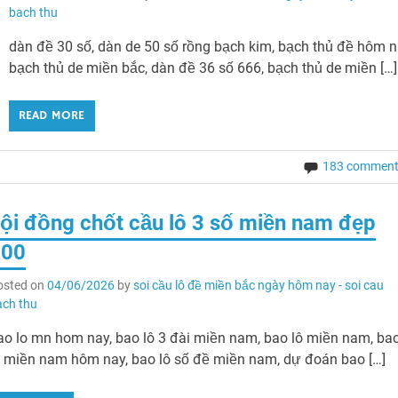
bach thu
dàn đề 30 số, dàn de 50 số rồng bạch kim, bạch thủ đề hôm n
bạch thủ de miền bắc, dàn đề 36 số 666, bạch thủ de miền […]
READ MORE
183 commen
ội đồng chốt cầu lô 3 số miền nam đẹp
100
osted on
04/06/2026
by
soi cầu lô đề miền bắc ngày hôm nay - soi cau
ach thu
ao lo mn hom nay, bao lô 3 đài miền nam, bao lô miền nam, ba
ô miền nam hôm nay, bao lô số đề miền nam, dự đoán bao […]