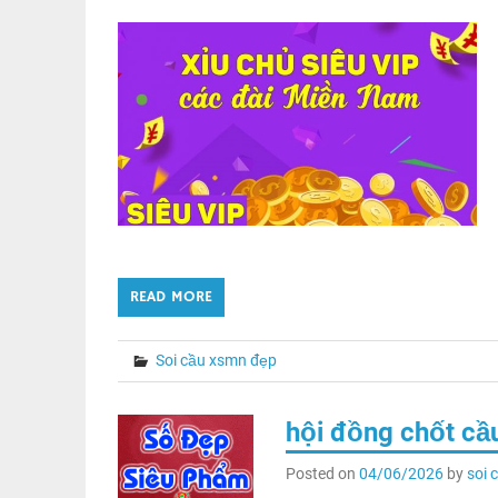
READ MORE
Soi cầu xsmn đẹp
hội đồng chốt cầ
Posted on
04/06/2026
by
soi 