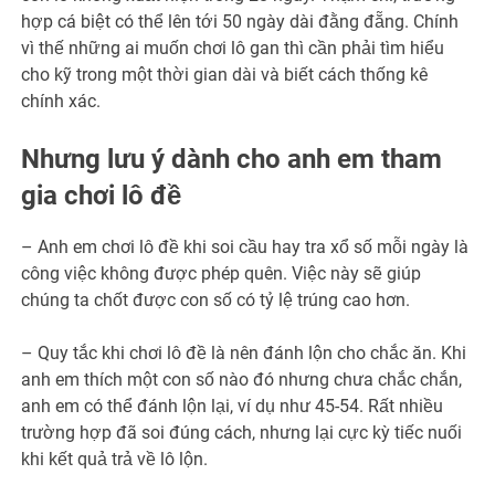
hợp cá biệt có thể lên tới 50 ngày dài đằng đẵng. Chính
vì thế những ai muốn chơi lô gan thì cần phải tìm hiểu
cho kỹ trong một thời gian dài và biết cách thống kê
chính xác.
Nhưng lưu ý dành cho anh em tham
gia chơi lô đề
– Anh em chơi lô đề khi soi cầu hay tra xổ số mỗi ngày là
công việc không được phép quên. Việc này sẽ giúp
chúng ta chốt được con số có tỷ lệ trúng cao hơn.
– Quy tắc khi chơi lô đề là nên đánh lộn cho chắc ăn. Khi
anh em thích một con số nào đó nhưng chưa chắc chắn,
anh em có thể đánh lộn lại, ví dụ như 45-54. Rất nhiều
trường hợp đã soi đúng cách, nhưng lại cực kỳ tiếc nuối
khi kết quả trả về lô lộn.