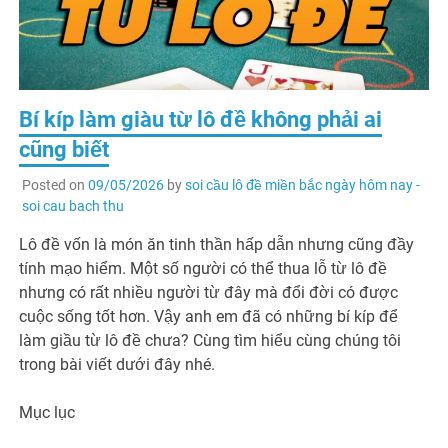
Bí kíp làm giàu từ lô đề không phải ai
cũng biết
Posted on
09/05/2026
by
soi cầu lô đề miền bắc ngày hôm nay -
soi cau bach thu
Lô đề vốn là món ăn tinh thần hấp dẫn nhưng cũng đầy
tính mạo hiểm. Một số người có thể thua lỗ từ lô đề
nhưng có rất nhiều người từ đây mà đổi đời có được
cuộc sống tốt hơn. Vậy anh em đã có những bí kíp để
làm giầu từ lô đề chưa? Cùng tìm hiểu cùng chúng tôi
trong bài viết dưới đây nhé.
Mục lục