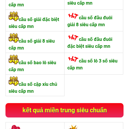
siêu cấp mn
cấp mn
cầu số đầu đuôi
cầu số giải đặc biệt
giải 8 siêu cấp mn
siêu cấp mn
cầu số đầu đuôi
cầu số giải 8 siêu
đặc biệt siêu cấp mn
cấp mn
cầu số lô 3 số siêu
cầu số bao lô siêu
cấp mn
cấp mn
cầu số cặp xỉu chủ
siêu cấp mn
kết quả miền trung siêu chuẩn