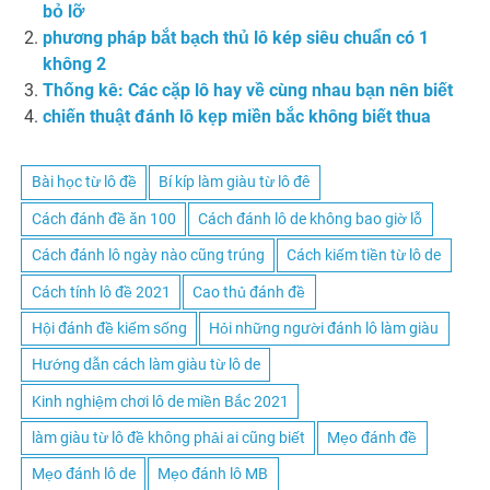
bỏ lỡ
phương pháp bắt bạch thủ lô kép siêu chuẩn có 1
không 2
Thống kê: Các cặp lô hay về cùng nhau bạn nên biết
chiến thuật đánh lô kẹp miền bắc không biết thua
Bài học từ lô đề
Bí kíp làm giàu từ lô đê
Cách đánh đề ăn 100
Cách đánh lô de không bao giờ lỗ
Cách đánh lô ngày nào cũng trúng
Cách kiếm tiền từ lô de
Cách tính lô đề 2021
Cao thủ đánh đề
Hội đánh đề kiếm sống
Hỏi những người đánh lô làm giàu
Hướng dẫn cách làm giàu từ lô de
Kinh nghiệm chơi lô de miền Bắc 2021
làm giàu từ lô đề không phải ai cũng biết
Mẹo đánh đề
Mẹo đánh lô de
Mẹo đánh lô MB