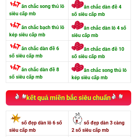
ăn chắc song thủ lô
ăn chắc dàn đề 4
siêu cấp mb
số siêu cấp mb
ăn chắc bạch thủ lô
ăn chắc dàn lô 4 số
kép siêu cấp mb
siêu cấp mb
ăn chắc dàn đề 6
ăn chắc dàn đề 10
số siêu cấp mb
số siêu cấp mb
ăn chắc dàn đề 8
ăn chắc song thủ lô
số siêu cấp mb
kép siêu cấp mb
kết quả miền bắc siêu chuẩn
số đẹp dàn lô 6 số
số đẹp dàn 3 càng
siêu cấp mb
2 số siêu cấp mb