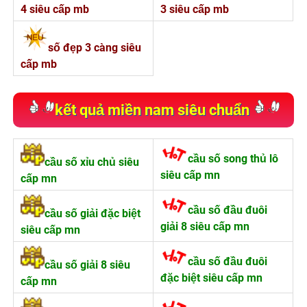
4 siêu cấp mb
3 siêu cấp mb
số đẹp 3 càng siêu
cấp mb
kết quả miền nam siêu chuẩn
cầu số song thủ lô
cầu số xỉu chủ siêu
siêu cấp mn
cấp mn
cầu số đầu đuôi
cầu số giải đặc biệt
giải 8 siêu cấp mn
siêu cấp mn
cầu số đầu đuôi
cầu số giải 8 siêu
đặc biệt siêu cấp mn
cấp mn