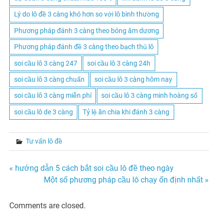
Lý do lô đề 3 càng khó hơn so với lô bình thường
Phương pháp đánh 3 càng theo bóng âm dương
Phương pháp đánh đề 3 càng theo bạch thủ lô
soi cầu lô 3 càng 247
soi cầu lô 3 càng 24h
soi cầu lô 3 càng chuẩn
soi cầu lô 3 càng hôm nay
soi cầu lô 3 càng miễn phí
soi cầu lô 3 càng minh hoàng số
soi cầu lô de 3 càng
Tỷ lệ ăn chia khi đánh 3 càng
Tư vấn lô đề
Điều
« hướng dẫn 5 cách bắt soi cầu lô đề theo ngày
Một số phương pháp cầu lô chạy ổn định nhất »
hướng
Comments are closed.
bài