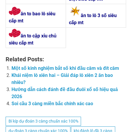
ăn to bao lô siêu
ăn to lô 3 số siêu
cấp mt
cấp mt
ăn to cặp xỉu chủ
siêu cấp mt
Related Posts:
Một số kinh nghiệm bắt số khi đầu câm và đít câm
Khái niệm lô xiên hai – Giải đáp lô xiên 2 ăn bao
nhiêu?
Hướng dẫn cách đánh đề đầu đuôi xổ số hiệu quả
2026
Soi cầu 3 càng miền bắc chính xác cao
Bí kíp dự đoán 3 càng chuẩn xác 100%
dự đoán 3 càng chuẩn xác 100%
khi đánh lô đề 3 càng