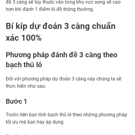
đề 3 càng sẽ tùy thuộc vào từng khu vực song sẽ cao
hơn khi đánh 1 điểm lô đề thông thường.
Bí kíp dự đoán 3 càng chuẩn
xác 100%
Phương pháp đánh đề 3 càng theo
bạch thủ lô
Đối với phương pháp dự đoán 3 càng này chúng ta sẽ
thực hiện như sau:
Bước 1
Trước tiên bạn tính bạch thủ lô theo những phương pháp
tối ưu mà bạn hay áp dụng.