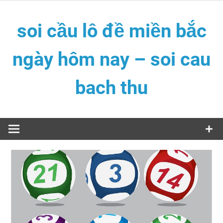
Skip
to
soi cầu lô đề miền bắc
content
ngày hôm nay – soi cau
bach thu
soi cầu lô đề miền bắc ngày hôm nay – soi cau bach thu