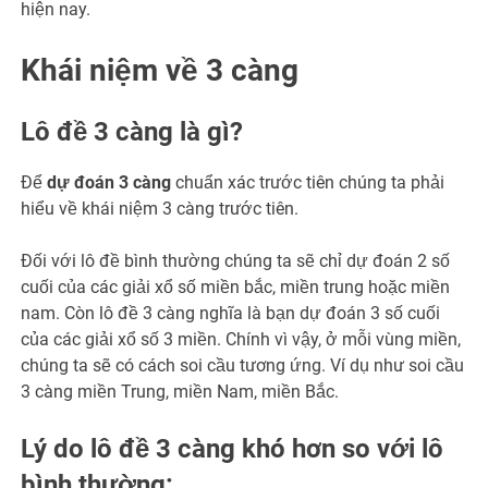
hiện nay.
Khái niệm về 3 càng
Lô đề 3 càng là gì?
Để
dự đoán 3 càng
chuẩn xác trước tiên chúng ta phải
hiểu về khái niệm 3 càng trước tiên.
Đối với lô đề bình thường chúng ta sẽ chỉ dự đoán 2 số
cuối của các giải xổ số miền bắc, miền trung hoặc miền
nam. Còn lô đề 3 càng nghĩa là bạn dự đoán 3 số cuối
của các giải xổ số 3 miền. Chính vì vậy, ở mỗi vùng miền,
chúng ta sẽ có cách soi cầu tương ứng. Ví dụ như soi cầu
3 càng miền Trung, miền Nam, miền Bắc.
Lý do lô đề 3 càng khó hơn so với lô
bình thường: