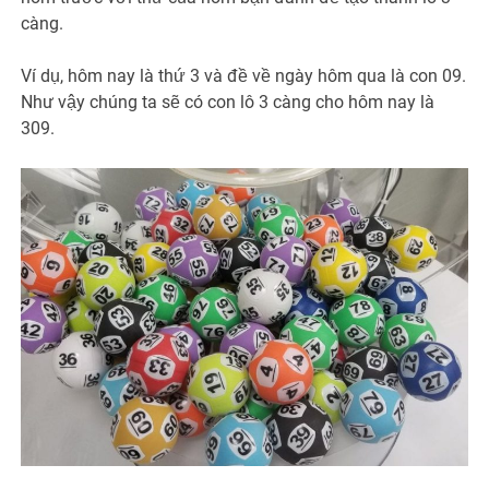
càng.
Ví dụ, hôm nay là thứ 3 và đề về ngày hôm qua là con 09.
Như vậy chúng ta sẽ có con lô 3 càng cho hôm nay là
309.