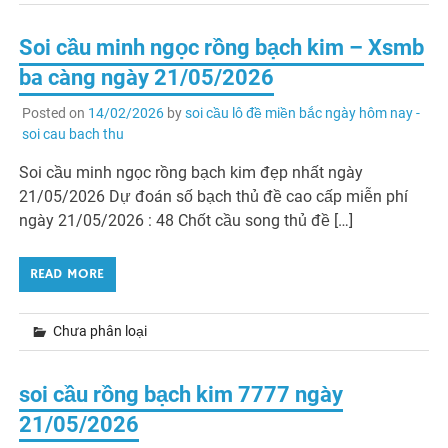
Soi cầu minh ngọc rồng bạch kim – Xsmb
ba càng ngày 21/05/2026
Posted on
14/02/2026
by
soi cầu lô đề miền bắc ngày hôm nay -
soi cau bach thu
Soi cầu minh ngọc rồng bạch kim đẹp nhất ngày
21/05/2026 Dự đoán số bạch thủ đề cao cấp miễn phí
ngày 21/05/2026 : 48 Chốt cầu song thủ đề […]
READ MORE
Chưa phân loại
soi cầu rồng bạch kim 7777 ngày
21/05/2026