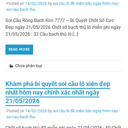
Posted on
14/02/2026
by
soi cầu lô đề miền bắc ngày hôm nay -
soi cau bach thu
Soi Cầu Rồng Bạch Kim 7777 – Bí Quyết Chốt Số Cực
Đẹp ngày 21/05/2026 Chốt số bạch thủ lô miễn phí ngày
21/05/2026 : 32 Cầu bạch thủ lô […]
READ MORE
Chưa phân loại
Khám phá bí quyết soi cầu lô xiên đẹp
nhất hôm nay chính xác nhất ngày
21/05/2026
Posted on
14/02/2026
by
soi cầu lô đề miền bắc ngày hôm nay -
soi cau bach thu
Chốt số bạch thủ đề miễn phí ngày 21/05/2026 : 50 Chốt