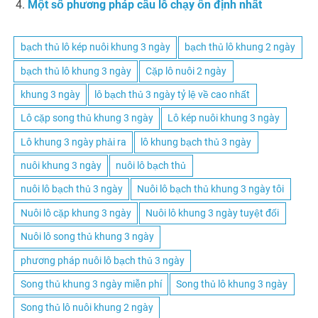
Một số phương pháp cầu lô chạy ổn định nhất
bạch thủ lô kép nuôi khung 3 ngày
bạch thủ lô khung 2 ngày
bạch thủ lô khung 3 ngày
Cặp lô nuôi 2 ngày
khung 3 ngày
lô bạch thủ 3 ngày tỷ lệ về cao nhất
Lô cặp song thủ khung 3 ngày
Lô kép nuôi khung 3 ngày
Lô khung 3 ngày phải ra
lô khung bạch thủ 3 ngày
nuôi khung 3 ngày
nuôi lô bạch thủ
nuôi lô bạch thủ 3 ngày
Nuôi lô bạch thủ khung 3 ngày tôi
Nuôi lô cặp khung 3 ngày
Nuôi lô khung 3 ngày tuyệt đối
Nuôi lô song thủ khung 3 ngày
phương pháp nuôi lô bạch thủ 3 ngày
Song thủ khung 3 ngày miễn phí
Song thủ lô khung 3 ngày
Song thủ lô nuôi khung 2 ngày