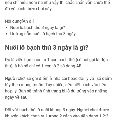
nếu chỉ hiểu nôm na như vậy thì chắc chắn vẫn chưa thể
đủ về cách thức chơi này.
Nội dung
[Ẩn đi]
Nuôi lô bạch thủ 3 ngày là gì?
Hướng dẫn nuôi lô bạch thủ 3 ngày
Nuôi lô bạch thủ 3 ngày là gì?
Đó là việc bạn chọn ra 1 con bạch thủ (có nơi gọi là độc
thủ) là bộ số chỉ có 1 con lô 2 số dạng AB.
Người chơi sẽ ghi điểm ở nhà cái hoặc đại lý với số điểm
tùy theo mong muốn. Tuy nhiên, nếu biết cách vào tiền
hợp lý. Bạn sẽ tránh tình trạng bị lỗ dù trúng vào những
ngày về sau.
Đối với bạch thủ lô nuôi khung 3 ngày. Người chơi được
khuyến khích chọn ra 1 trong 2 cách vào tiền dạng 1:2:3