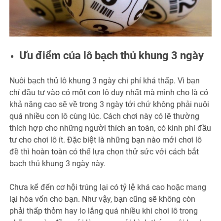
Ưu điểm của lô bạch thủ khung 3 ngày
Nuôi bạch thủ lô khung 3 ngày chi phí khá thấp. Vì bạn
chỉ đầu tư vào có một con lô duy nhất mà mình cho là có
khả năng cao sẽ về trong 3 ngày tới chứ không phải nuôi
quá nhiều con lô cùng lúc. Cách chơi này có lẽ thường
thích hợp cho những người thích an toàn, có kinh phí đầu
tư cho chơi lô ít. Đặc biệt là những bạn nào mới chơi lô
đề thì hoàn toàn có thể lựa chọn thử sức với cách bắt
bạch thủ khung 3 ngày này.
Chưa kể đến cơ hội trúng lại có tỷ lệ khá cao hoặc mang
lại hòa vốn cho bạn. Như vậy, bạn cũng sẽ không còn
phải thấp thỏm hay lo lắng quá nhiều khi chơi lô trong