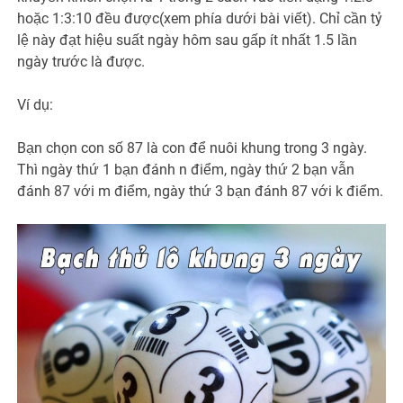
hoặc 1:3:10 đều được(xem phía dưới bài viết). Chỉ cần tỷ
lệ này đạt hiệu suất ngày hôm sau gấp ít nhất 1.5 lần
ngày trước là được.
Ví dụ:
Bạn chọn con số 87 là con để nuôi khung trong 3 ngày.
Thì ngày thứ 1 bạn đánh n điểm, ngày thứ 2 bạn vẫn
đánh 87 với m điểm, ngày thứ 3 bạn đánh 87 với k điểm.