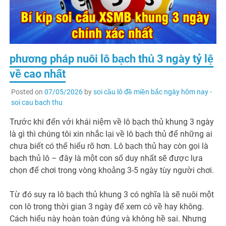
phương pháp nuôi lô bạch thủ 3 ngày tỷ lệ
về cao nhất
Posted on
07/05/2026
by
soi cầu lô đề miền bắc ngày hôm nay -
soi cau bach thu
Trước khi đến với khái niệm về lô bạch thủ khung 3 ngày
là gì thì chúng tôi xin nhắc lại về lô bạch thủ để những ai
chưa biết có thể hiểu rõ hơn. Lô bạch thủ hay còn gọi là
bạch thủ lô – đây là một con số duy nhất sẽ được lựa
chọn để chơi trong vòng khoảng 3-5 ngày tùy người chơi.
Từ đó suy ra lô bạch thủ khung 3 có nghĩa là sẽ nuôi một
con lô trong thời gian 3 ngày để xem có về hay không.
Cách hiểu này hoàn toàn đúng và không hề sai. Nhưng