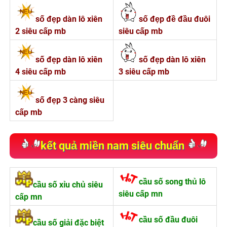
số đẹp dàn lô xiên
số đẹp đề đầu đuôi
2 siêu cấp mb
siêu cấp mb
số đẹp dàn lô xiên
số đẹp dàn lô xiên
4 siêu cấp mb
3 siêu cấp mb
số đẹp 3 càng siêu
cấp mb
kết quả miền nam siêu chuẩn
cầu số song thủ lô
cầu số xỉu chủ siêu
siêu cấp mn
cấp mn
cầu số đầu đuôi
cầu số giải đặc biệt