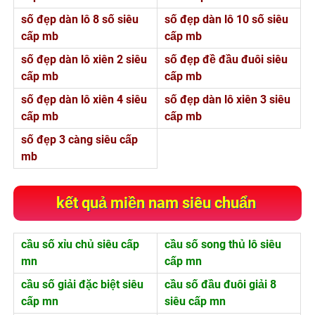
số đẹp dàn lô 8 số siêu
số đẹp dàn lô 10 số siêu
cấp mb
cấp mb
số đẹp dàn lô xiên 2 siêu
số đẹp đề đầu đuôi siêu
cấp mb
cấp mb
số đẹp dàn lô xiên 4 siêu
số đẹp dàn lô xiên 3 siêu
cấp mb
cấp mb
số đẹp 3 càng siêu cấp
mb
kết quả miền nam siêu chuẩn
cầu số xỉu chủ siêu cấp
cầu số song thủ lô siêu
mn
cấp mn
cầu số giải đặc biệt siêu
cầu số đầu đuôi giải 8
cấp mn
siêu cấp mn