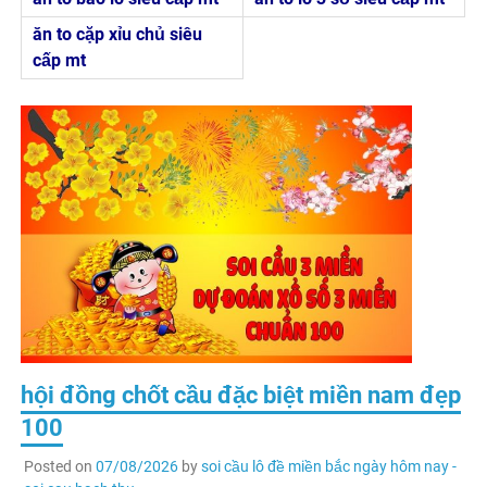
ăn to cặp xỉu chủ siêu
cấp mt
hội đồng chốt cầu đặc biệt miền nam đẹp
100
Posted on
07/08/2026
by
soi cầu lô đề miền bắc ngày hôm nay -