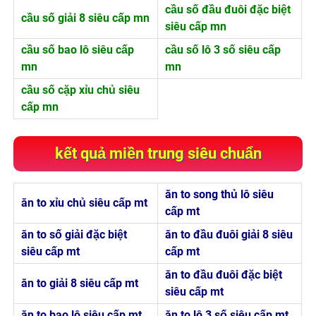
cầu số đầu đuôi đặc biệt
cầu số giải 8 siêu cấp mn
siêu cấp mn
cầu số bao lô siêu cấp
cầu số lô 3 số siêu cấp
mn
mn
cầu số cặp xỉu chủ siêu
cấp mn
kết quả miền trung siêu chuẩn
ăn to song thủ lô siêu
ăn to xỉu chủ siêu cấp mt
cấp mt
ăn to số giải đặc biệt
ăn to đầu đuôi giải 8 siêu
siêu cấp mt
cấp mt
ăn to đầu đuôi đặc biệt
ăn to giải 8 siêu cấp mt
siêu cấp mt
ăn to bao lô siêu cấp mt
ăn to lô 3 số siêu cấp mt