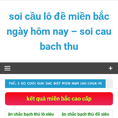
Skip
to
soi cầu lô đề miền bắc
content
ngày hôm nay – soi cau
bach thu
soi cầu lô đề miền bắc ngày hôm nay – soi cau bach thu
THẺ:
2 SO CUOI GIAI DAC BIET MIEN NAM LAU CHUA VE
kết quả miền bắc cao cấp
ăn chắc bạch thủ lô siêu
ăn chắc bạch thủ đề siêu