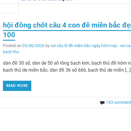
hội đồng chốt cầu 4 con đề miền bắc đ
100
Posted on
05/06/2026
by
soi cầu lô đề miền bắc ngày hôm nay - soi c
bach thu
dàn đề 30 số, dàn de 50 số rồng bạch kim, bạch thủ đề hôm n
bạch thủ de miền bắc, dàn đề 36 số 666, bạch thủ de miền […]
READ MORE
183 commen