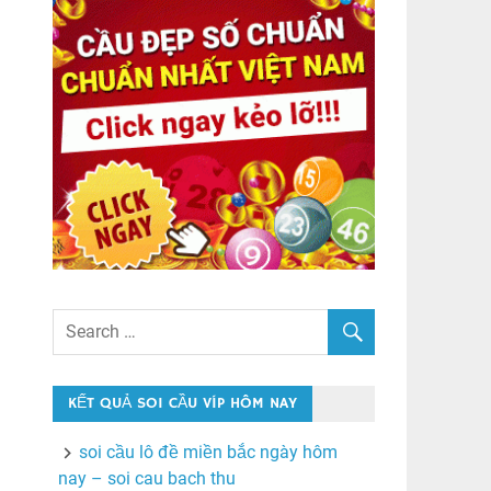
KẾT QUẢ SOI CẦU VÍP HÔM NAY
soi cầu lô đề miền bắc ngày hôm
nay – soi cau bach thu