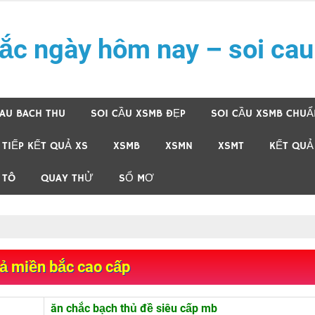
bắc ngày hôm nay – soi cau
 bach thu
CAU BACH THU
SOI CẦU XSMB ĐẸP
SOI CẦU XSMB CHUẨ
 TIẾP KẾT QUẢ XS
XSMB
XSMN
XSMT
KẾT QUẢ
 TÔ
QUAY THỬ
SỔ MƠ
uả miền bắc cao cấp
ăn chắc bạch thủ đề siêu cấp mb