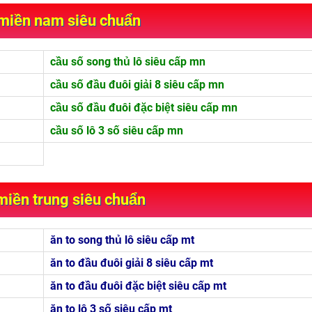
 miền nam siêu chuẩn
cầu số song thủ lô siêu cấp mn
cầu số đầu đuôi giải 8 siêu cấp mn
cầu số đầu đuôi đặc biệt siêu cấp mn
cầu số lô 3 số siêu cấp mn
miền trung siêu chuẩn
ăn to song thủ lô siêu cấp mt
ăn to đầu đuôi giải 8 siêu cấp mt
ăn to đầu đuôi đặc biệt siêu cấp mt
ăn to lô 3 số siêu cấp mt