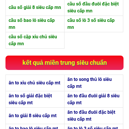
cầu số đầu đuôi đặc biệt
cầu số giải 8 siêu cấp mn
siêu cấp mn
cầu số bao lô siêu cấp
cầu số lô 3 số siêu cấp
mn
mn
cầu số cặp xỉu chủ siêu
cấp mn
kết quả miền trung siêu chuẩn
ăn to song thủ lô siêu
ăn to xỉu chủ siêu cấp mt
cấp mt
ăn to số giải đặc biệt
ăn to đầu đuôi giải 8 siêu
siêu cấp mt
cấp mt
ăn to đầu đuôi đặc biệt
ăn to giải 8 siêu cấp mt
siêu cấp mt
ăn to bao lô siêu cấp mt
ăn to lô 3 số siêu cấp mt