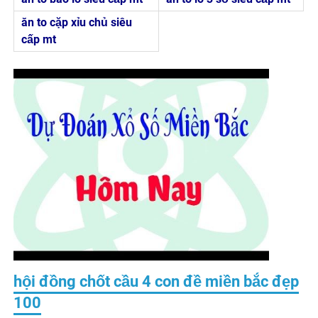
ăn to cặp xỉu chủ siêu
cấp mt
hội đồng chốt cầu 4 con đề miền bắc đẹp
100