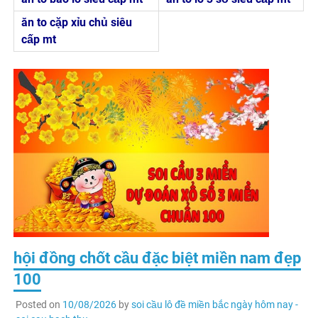
ăn to cặp xỉu chủ siêu
cấp mt
hội đồng chốt cầu đặc biệt miền nam đẹp
100
Posted on
10/08/2026
by
soi cầu lô đề miền bắc ngày hôm nay -