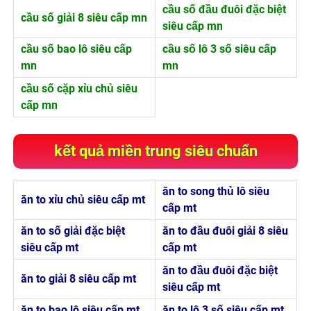
cầu số đầu đuôi đặc biệt
cầu số giải 8 siêu cấp mn
siêu cấp mn
cầu số bao lô siêu cấp
cầu số lô 3 số siêu cấp
mn
mn
cầu số cặp xỉu chủ siêu
cấp mn
kết quả miền trung siêu chuẩn
ăn to song thủ lô siêu
ăn to xỉu chủ siêu cấp mt
cấp mt
ăn to số giải đặc biệt
ăn to đầu đuôi giải 8 siêu
siêu cấp mt
cấp mt
ăn to đầu đuôi đặc biệt
ăn to giải 8 siêu cấp mt
siêu cấp mt
ăn to bao lô siêu cấp mt
ăn to lô 3 số siêu cấp mt