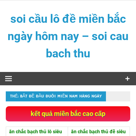
Skip
to
soi cầu lô đề miền bắc
content
ngày hôm nay – soi cau
bach thu
soi cầu lô đề miền bắc ngày hôm nay – soi cau bach thu
THẺ:
BẮT ĐỀ ĐẦU ĐUÔI MIỀN NAM HÀNG NGÀY
kết quả miền bắc cao cấp
ăn chắc bạch thủ lô siêu
ăn chắc bạch thủ đề siêu