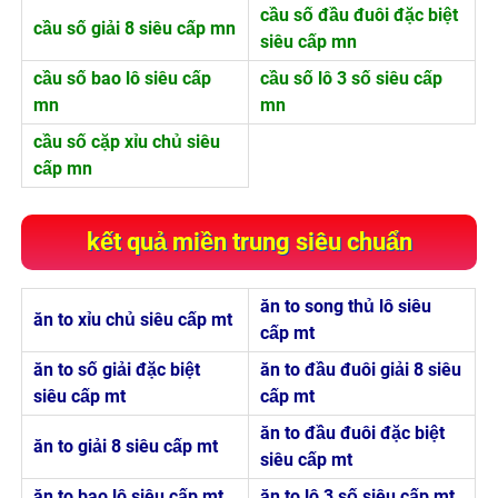
cầu số đầu đuôi đặc biệt
cầu số giải 8 siêu cấp mn
siêu cấp mn
cầu số bao lô siêu cấp
cầu số lô 3 số siêu cấp
mn
mn
cầu số cặp xỉu chủ siêu
cấp mn
kết quả miền trung siêu chuẩn
ăn to song thủ lô siêu
ăn to xỉu chủ siêu cấp mt
cấp mt
ăn to số giải đặc biệt
ăn to đầu đuôi giải 8 siêu
siêu cấp mt
cấp mt
ăn to đầu đuôi đặc biệt
ăn to giải 8 siêu cấp mt
siêu cấp mt
ăn to bao lô siêu cấp mt
ăn to lô 3 số siêu cấp mt