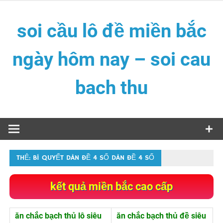
Skip
to
soi cầu lô đề miền bắc
content
ngày hôm nay – soi cau
bach thu
soi cầu lô đề miền bắc ngày hôm nay – soi cau bach thu
THẺ:
BÍ QUYẾT DÀN ĐỀ 4 SỐ DÀN ĐỀ 4 SỐ
kết quả miền bắc cao cấp
ăn chắc bạch thủ lô siêu
ăn chắc bạch thủ đề siêu