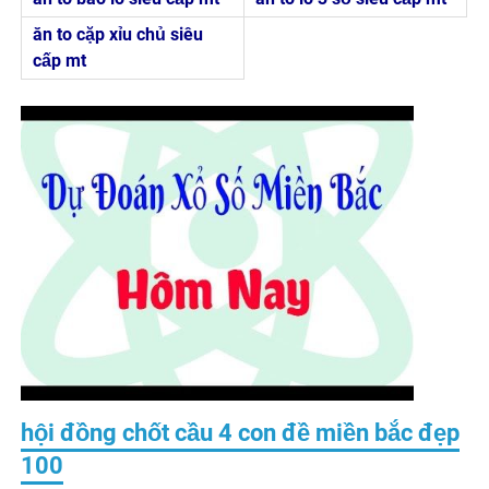
ăn to cặp xỉu chủ siêu
cấp mt
hội đồng chốt cầu 4 con đề miền bắc đẹp
100