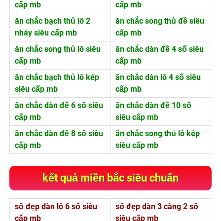
cấp mb
cấp mb
ăn chắc bạch thủ lô 2
ăn chắc song thủ đề siêu
nháy siêu cấp mb
cấp mb
ăn chắc song thủ lô siêu
ăn chắc dàn đề 4 số siêu
cấp mb
cấp mb
ăn chắc bạch thủ lô kép
ăn chắc dàn lô 4 số siêu
siêu cấp mb
cấp mb
ăn chắc dàn đề 6 số siêu
ăn chắc dàn đề 10 số
cấp mb
siêu cấp mb
ăn chắc dàn đề 8 số siêu
ăn chắc song thủ lô kép
cấp mb
siêu cấp mb
kết quả miền bắc siêu chuẩn
số đẹp dàn lô 6 số siêu
số đẹp dàn 3 càng 2 số
cấp mb
siêu cấp mb