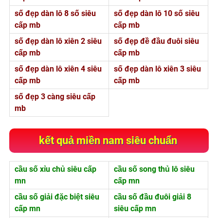
số đẹp dàn lô 8 số siêu
số đẹp dàn lô 10 số siêu
cấp mb
cấp mb
số đẹp dàn lô xiên 2 siêu
số đẹp đề đầu đuôi siêu
cấp mb
cấp mb
số đẹp dàn lô xiên 4 siêu
số đẹp dàn lô xiên 3 siêu
cấp mb
cấp mb
số đẹp 3 càng siêu cấp
mb
kết quả miền nam siêu chuẩn
cầu số xỉu chủ siêu cấp
cầu số song thủ lô siêu
mn
cấp mn
cầu số giải đặc biệt siêu
cầu số đầu đuôi giải 8
cấp mn
siêu cấp mn