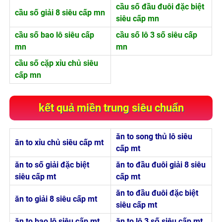
cầu số đầu đuôi đặc biệt
cầu số giải 8 siêu cấp mn
siêu cấp mn
cầu số bao lô siêu cấp
cầu số lô 3 số siêu cấp
mn
mn
cầu số cặp xỉu chủ siêu
cấp mn
kết quả miền trung siêu chuẩn
ăn to song thủ lô siêu
ăn to xỉu chủ siêu cấp mt
cấp mt
ăn to số giải đặc biệt
ăn to đầu đuôi giải 8 siêu
siêu cấp mt
cấp mt
ăn to đầu đuôi đặc biệt
ăn to giải 8 siêu cấp mt
siêu cấp mt
ăn to bao lô siêu cấp mt
ăn to lô 3 số siêu cấp mt