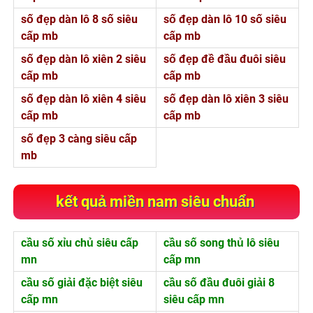
số đẹp dàn lô 8 số siêu
số đẹp dàn lô 10 số siêu
cấp mb
cấp mb
số đẹp dàn lô xiên 2 siêu
số đẹp đề đầu đuôi siêu
cấp mb
cấp mb
số đẹp dàn lô xiên 4 siêu
số đẹp dàn lô xiên 3 siêu
cấp mb
cấp mb
số đẹp 3 càng siêu cấp
mb
kết quả miền nam siêu chuẩn
cầu số xỉu chủ siêu cấp
cầu số song thủ lô siêu
mn
cấp mn
cầu số giải đặc biệt siêu
cầu số đầu đuôi giải 8
cấp mn
siêu cấp mn