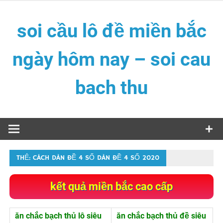
Skip
to
soi cầu lô đề miền bắc
content
ngày hôm nay – soi cau
bach thu
soi cầu lô đề miền bắc ngày hôm nay – soi cau bach thu
THẺ:
CÁCH DÀN ĐỀ 4 SỐ DÀN ĐỀ 4 SỐ 2020
kết quả miền bắc cao cấp
ăn chắc bạch thủ lô siêu
ăn chắc bạch thủ đề siêu