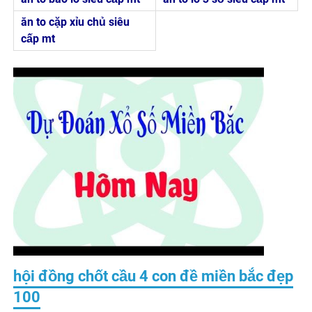
ăn to cặp xỉu chủ siêu
cấp mt
hội đồng chốt cầu 4 con đề miền bắc đẹp
100