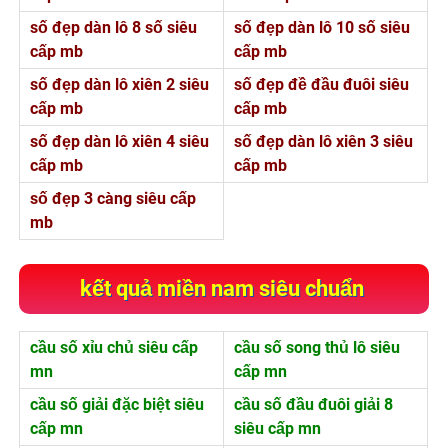
số đẹp dàn lô 8 số siêu
số đẹp dàn lô 10 số siêu
cấp mb
cấp mb
số đẹp dàn lô xiên 2 siêu
số đẹp đề đầu đuôi siêu
cấp mb
cấp mb
số đẹp dàn lô xiên 4 siêu
số đẹp dàn lô xiên 3 siêu
cấp mb
cấp mb
số đẹp 3 càng siêu cấp
mb
kết quả miền nam siêu chuẩn
cầu số xỉu chủ siêu cấp
cầu số song thủ lô siêu
mn
cấp mn
cầu số giải đặc biệt siêu
cầu số đầu đuôi giải 8
cấp mn
siêu cấp mn