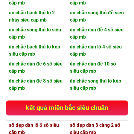
cấp mb
cấp mb
ăn chắc bạch thủ lô 2
ăn chắc song thủ đề siêu
nháy siêu cấp mb
cấp mb
ăn chắc song thủ lô siêu
ăn chắc dàn đề 4 số siêu
cấp mb
cấp mb
ăn chắc bạch thủ lô kép
ăn chắc dàn lô 4 số siêu
siêu cấp mb
cấp mb
ăn chắc dàn đề 6 số siêu
ăn chắc dàn đề 10 số
cấp mb
siêu cấp mb
ăn chắc dàn đề 8 số siêu
ăn chắc song thủ lô kép
cấp mb
siêu cấp mb
kết quả miền bắc siêu chuẩn
số đẹp dàn lô 6 số siêu
số đẹp dàn 3 càng 2 số
cấp mb
siêu cấp mb