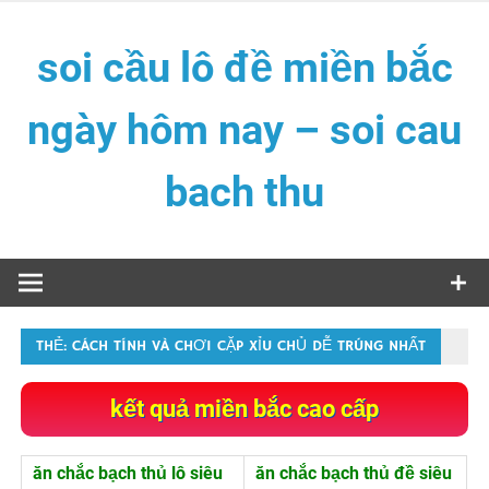
Skip
to
soi cầu lô đề miền bắc
content
ngày hôm nay – soi cau
bach thu
soi cầu lô đề miền bắc ngày hôm nay – soi cau bach thu
THẺ:
CÁCH TÍNH VÀ CHƠI CẶP XỈU CHỦ DỄ TRÚNG NHẤT
kết quả miền bắc cao cấp
ăn chắc bạch thủ lô siêu
ăn chắc bạch thủ đề siêu