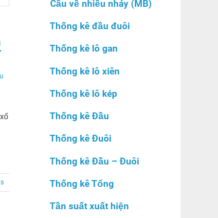
Cầu về nhiều nháy (MB)
Thống kê đầu đuôi
m
Thống kê lô gan
Thống kê lô xiên
au
Thống kê lô kép
Thống kê Đầu
 xổ
Thống kê Đuôi
Thống kê Đầu – Đuôi
Thống kê Tổng
ts
Tần suất xuất hiện