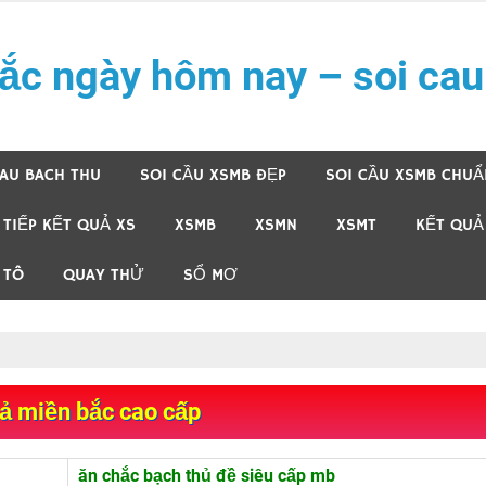
bắc ngày hôm nay – soi cau
 bach thu
CAU BACH THU
SOI CẦU XSMB ĐẸP
SOI CẦU XSMB CHUẨ
 TIẾP KẾT QUẢ XS
XSMB
XSMN
XSMT
KẾT QUẢ
 TÔ
QUAY THỬ
SỔ MƠ
uả miền bắc cao cấp
ăn chắc bạch thủ đề siêu cấp mb