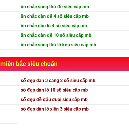
ăn chắc song thủ đề siêu cấp mb
ăn chắc dàn đề 4 số siêu cấp mb
ăn chắc dàn lô 4 số siêu cấp mb
ăn chắc dàn đề 10 số siêu cấp mb
ăn chắc song thủ lô kép siêu cấp mb
 miền bắc siêu chuẩn
số đẹp dàn 3 càng 2 số siêu cấp mb
số đẹp dàn lô 10 số siêu cấp mb
số đẹp đề đầu đuôi siêu cấp mb
số đẹp dàn lô xiên 3 siêu cấp mb