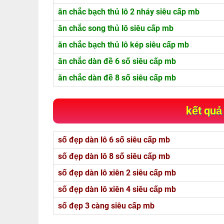
ăn chắc bạch thủ lô 2 nháy siêu cấp mb
ăn chắc song thủ lô siêu cấp mb
ăn chắc bạch thủ lô kép siêu cấp mb
ăn chắc dàn đề 6 số siêu cấp mb
ăn chắc dàn đề 8 số siêu cấp mb
kết quả
số đẹp dàn lô 6 số siêu cấp mb
số đẹp dàn lô 8 số siêu cấp mb
số đẹp dàn lô xiên 2 siêu cấp mb
số đẹp dàn lô xiên 4 siêu cấp mb
số đẹp 3 càng siêu cấp mb