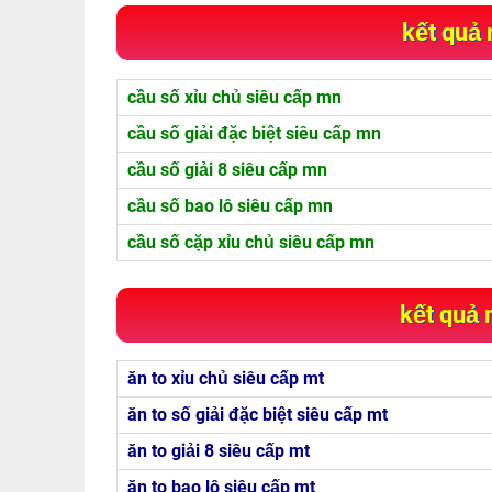
kết quả
cầu số xỉu chủ siêu cấp mn
cầu số giải đặc biệt siêu cấp mn
cầu số giải 8 siêu cấp mn
cầu số bao lô siêu cấp mn
cầu số cặp xỉu chủ siêu cấp mn
kết quả 
ăn to xỉu chủ siêu cấp mt
ăn to số giải đặc biệt siêu cấp mt
ăn to giải 8 siêu cấp mt
ăn to bao lô siêu cấp mt