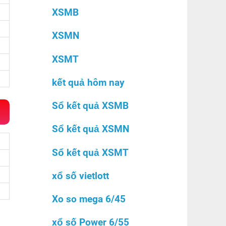
XSMB
XSMN
XSMT
kết quả hôm nay
Sổ kết quả XSMB
Sổ kết quả XSMN
Sổ kết quả XSMT
xổ số vietlott
Xo so mega 6/45
xổ số Power 6/55