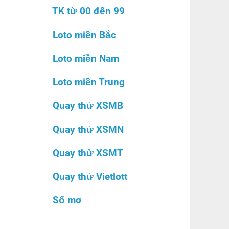
TK từ 00 đến 99
Loto miền Bắc
Loto miền Nam
Loto miền Trung
Quay thử XSMB
Quay thử XSMN
Quay thử XSMT
Quay thử Vietlott
Sổ mơ