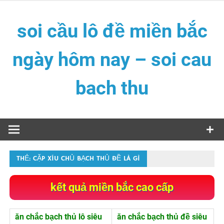
Skip
to
soi cầu lô đề miền bắc
content
ngày hôm nay – soi cau
bach thu
soi cầu lô đề miền bắc ngày hôm nay – soi cau bach thu
THẺ:
CẶP XÍU CHỦ BẠCH THỦ ĐỀ LÀ GÌ
kết quả miền bắc cao cấp
ăn chắc bạch thủ lô siêu
ăn chắc bạch thủ đề siêu