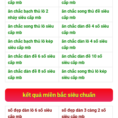
cấp mb
cấp mb
ăn chắc bạch thủ lô 2
ăn chắc song thủ đề siêu
nháy siêu cấp mb
cấp mb
ăn chắc song thủ lô siêu
ăn chắc dàn đề 4 số siêu
cấp mb
cấp mb
ăn chắc bạch thủ lô kép
ăn chắc dàn lô 4 số siêu
siêu cấp mb
cấp mb
ăn chắc dàn đề 6 số siêu
ăn chắc dàn đề 10 số
cấp mb
siêu cấp mb
ăn chắc dàn đề 8 số siêu
ăn chắc song thủ lô kép
cấp mb
siêu cấp mb
kết quả miền bắc siêu chuẩn
số đẹp dàn lô 6 số siêu
số đẹp dàn 3 càng 2 số
cấp mb
siêu cấp mb