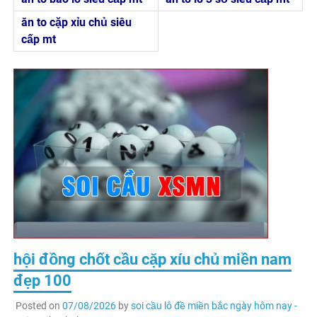
ăn to cặp xỉu chủ siêu
cấp mt
hội đồng chốt cầu cặp xíu chủ miền nam
đẹp 100
Posted on
07/08/2026
by
soi cầu lô đề miền bắc ngày hôm nay -