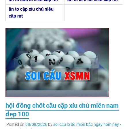
ăn to cặp xỉu chủ siêu
cấp mt
hội đồng chốt cầu cặp xíu chủ miền nam
đẹp 100
Posted on
08/08/2026
by
soi cầu lô đề miền bắc ngày hôm nay -