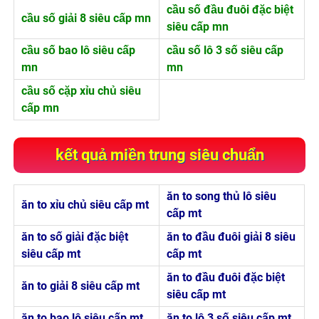
cầu số đầu đuôi đặc biệt
cầu số giải 8 siêu cấp mn
siêu cấp mn
cầu số bao lô siêu cấp
cầu số lô 3 số siêu cấp
mn
mn
cầu số cặp xỉu chủ siêu
cấp mn
kết quả miền trung siêu chuẩn
ăn to song thủ lô siêu
ăn to xỉu chủ siêu cấp mt
cấp mt
ăn to số giải đặc biệt
ăn to đầu đuôi giải 8 siêu
siêu cấp mt
cấp mt
ăn to đầu đuôi đặc biệt
ăn to giải 8 siêu cấp mt
siêu cấp mt
ăn to bao lô siêu cấp mt
ăn to lô 3 số siêu cấp mt