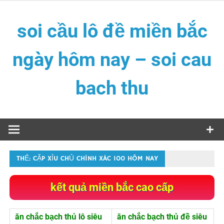
Skip
to
soi cầu lô đề miền bắc
content
ngày hôm nay – soi cau
bach thu
soi cầu lô đề miền bắc ngày hôm nay – soi cau bach thu
THẺ:
CẶP XỈU CHỦ CHÍNH XÁC 100 HÔM NAY
kết quả miền bắc cao cấp
ăn chắc bạch thủ lô siêu
ăn chắc bạch thủ đề siêu