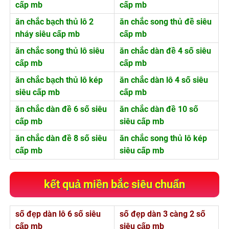
cấp mb
cấp mb
ăn chắc bạch thủ lô 2
ăn chắc song thủ đề siêu
nháy siêu cấp mb
cấp mb
ăn chắc song thủ lô siêu
ăn chắc dàn đề 4 số siêu
cấp mb
cấp mb
ăn chắc bạch thủ lô kép
ăn chắc dàn lô 4 số siêu
siêu cấp mb
cấp mb
ăn chắc dàn đề 6 số siêu
ăn chắc dàn đề 10 số
cấp mb
siêu cấp mb
ăn chắc dàn đề 8 số siêu
ăn chắc song thủ lô kép
cấp mb
siêu cấp mb
kết quả miền bắc siêu chuẩn
số đẹp dàn lô 6 số siêu
số đẹp dàn 3 càng 2 số
cấp mb
siêu cấp mb