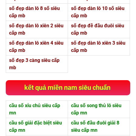
số đẹp dàn lô 8 số siêu
số đẹp dàn lô 10 số siêu
cấp mb
cấp mb
số đẹp dàn lô xiên 2 siêu
số đẹp đề đầu đuôi siêu
cấp mb
cấp mb
số đẹp dàn lô xiên 4 siêu
số đẹp dàn lô xiên 3 siêu
cấp mb
cấp mb
số đẹp 3 càng siêu cấp
mb
kết quả miền nam siêu chuẩn
cầu số xỉu chủ siêu cấp
cầu số song thủ lô siêu
mn
cấp mn
cầu số giải đặc biệt siêu
cầu số đầu đuôi giải 8
cấp mn
siêu cấp mn