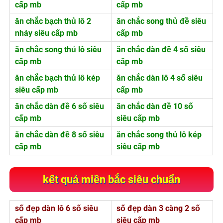
cấp mb
cấp mb
ăn chắc bạch thủ lô 2
ăn chắc song thủ đề siêu
nháy siêu cấp mb
cấp mb
ăn chắc song thủ lô siêu
ăn chắc dàn đề 4 số siêu
cấp mb
cấp mb
ăn chắc bạch thủ lô kép
ăn chắc dàn lô 4 số siêu
siêu cấp mb
cấp mb
ăn chắc dàn đề 6 số siêu
ăn chắc dàn đề 10 số
cấp mb
siêu cấp mb
ăn chắc dàn đề 8 số siêu
ăn chắc song thủ lô kép
cấp mb
siêu cấp mb
kết quả miền bắc siêu chuẩn
số đẹp dàn lô 6 số siêu
số đẹp dàn 3 càng 2 số
cấp mb
siêu cấp mb