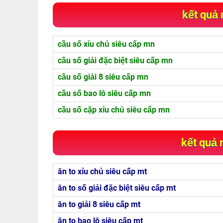
kết quả
cầu số xỉu chủ siêu cấp mn
cầu số giải đặc biệt siêu cấp mn
cầu số giải 8 siêu cấp mn
cầu số bao lô siêu cấp mn
cầu số cặp xỉu chủ siêu cấp mn
kết quả 
ăn to xỉu chủ siêu cấp mt
ăn to số giải đặc biệt siêu cấp mt
ăn to giải 8 siêu cấp mt
ăn to bao lô siêu cấp mt