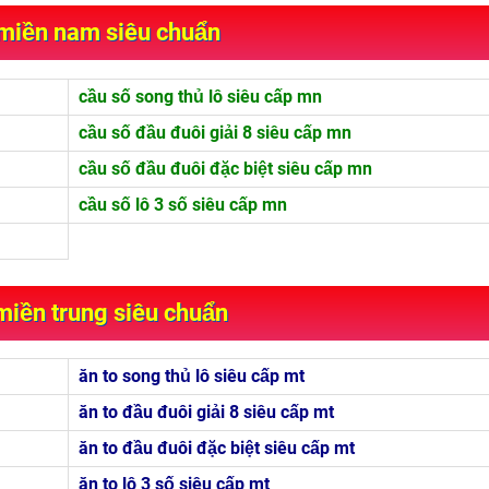
 miền nam siêu chuẩn
cầu số song thủ lô siêu cấp mn
cầu số đầu đuôi giải 8 siêu cấp mn
cầu số đầu đuôi đặc biệt siêu cấp mn
cầu số lô 3 số siêu cấp mn
miền trung siêu chuẩn
ăn to song thủ lô siêu cấp mt
ăn to đầu đuôi giải 8 siêu cấp mt
ăn to đầu đuôi đặc biệt siêu cấp mt
ăn to lô 3 số siêu cấp mt