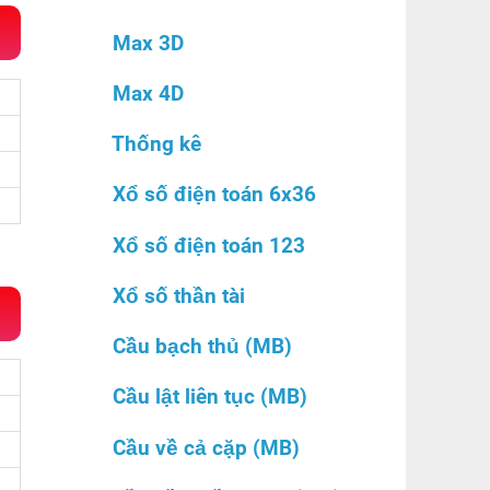
Max 3D
Max 4D
Thống kê
Xổ số điện toán 6x36
Xổ số điện toán 123
Xổ số thần tài
Cầu bạch thủ (MB)
Cầu lật liên tục (MB)
Cầu về cả cặp (MB)