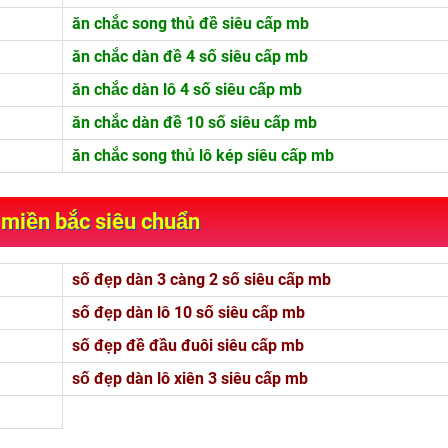
ăn chắc song thủ đề siêu cấp mb
ăn chắc dàn đề 4 số siêu cấp mb
ăn chắc dàn lô 4 số siêu cấp mb
ăn chắc dàn đề 10 số siêu cấp mb
ăn chắc song thủ lô kép siêu cấp mb
 miền bắc siêu chuẩn
số đẹp dàn 3 càng 2 số siêu cấp mb
số đẹp dàn lô 10 số siêu cấp mb
số đẹp đề đầu đuôi siêu cấp mb
số đẹp dàn lô xiên 3 siêu cấp mb