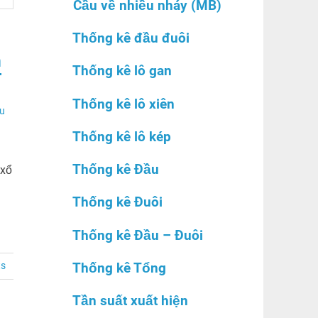
Cầu về nhiều nháy (MB)
Thống kê đầu đuôi
m
Thống kê lô gan
Thống kê lô xiên
au
Thống kê lô kép
Thống kê Đầu
 xổ
Thống kê Đuôi
Thống kê Đầu – Đuôi
Thống kê Tổng
ts
Tần suất xuất hiện