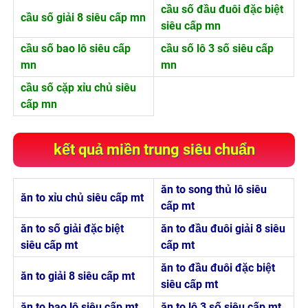
cầu số đầu đuôi đặc biệt
cầu số giải 8 siêu cấp mn
siêu cấp mn
cầu số bao lô siêu cấp
cầu số lô 3 số siêu cấp
mn
mn
cầu số cặp xỉu chủ siêu
cấp mn
kết quả miền trung siêu chuẩn
ăn to song thủ lô siêu
ăn to xỉu chủ siêu cấp mt
cấp mt
ăn to số giải đặc biệt
ăn to đầu đuôi giải 8 siêu
siêu cấp mt
cấp mt
ăn to đầu đuôi đặc biệt
ăn to giải 8 siêu cấp mt
siêu cấp mt
ăn to bao lô siêu cấp mt
ăn to lô 3 số siêu cấp mt