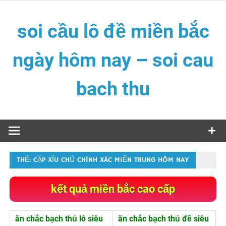
Skip
to
soi cầu lô đề miền bắc
content
ngày hôm nay – soi cau
bach thu
soi cầu lô đề miền bắc ngày hôm nay – soi cau bach thu
THẺ:
CẶP XỈU CHỦ CHÍNH XÁC MIỀN TRUNG HÔM NAY
kết quả miền bắc cao cấp
ăn chắc bạch thủ lô siêu
ăn chắc bạch thủ đề siêu