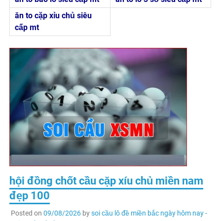
ăn to cặp xỉu chủ siêu
cấp mt
hội đồng chốt cầu cặp xíu chủ miền nam
đẹp 100
Posted on
09/08/2026
by
soi cầu lô đề miền bắc ngày hôm nay -