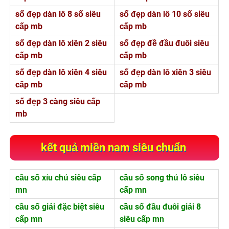
số đẹp dàn lô 8 số siêu
số đẹp dàn lô 10 số siêu
cấp mb
cấp mb
số đẹp dàn lô xiên 2 siêu
số đẹp đề đầu đuôi siêu
cấp mb
cấp mb
số đẹp dàn lô xiên 4 siêu
số đẹp dàn lô xiên 3 siêu
cấp mb
cấp mb
số đẹp 3 càng siêu cấp
mb
kết quả miền nam siêu chuẩn
cầu số xỉu chủ siêu cấp
cầu số song thủ lô siêu
mn
cấp mn
cầu số giải đặc biệt siêu
cầu số đầu đuôi giải 8
cấp mn
siêu cấp mn