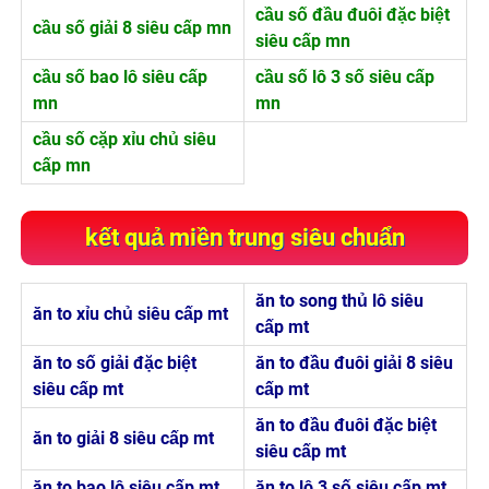
cầu số đầu đuôi đặc biệt
cầu số giải 8 siêu cấp mn
siêu cấp mn
cầu số bao lô siêu cấp
cầu số lô 3 số siêu cấp
mn
mn
cầu số cặp xỉu chủ siêu
cấp mn
kết quả miền trung siêu chuẩn
ăn to song thủ lô siêu
ăn to xỉu chủ siêu cấp mt
cấp mt
ăn to số giải đặc biệt
ăn to đầu đuôi giải 8 siêu
siêu cấp mt
cấp mt
ăn to đầu đuôi đặc biệt
ăn to giải 8 siêu cấp mt
siêu cấp mt
ăn to bao lô siêu cấp mt
ăn to lô 3 số siêu cấp mt