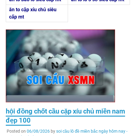
ăn to cặp xỉu chủ siêu
cấp mt
hội đồng chốt cầu cặp xíu chủ miền nam
đẹp 100
Posted on
06/08/2026
by
soi cầu lô đề miền bắc ngày hôm nay -