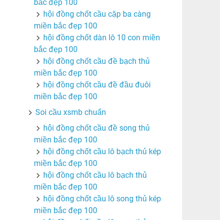
bắc đẹp 100
hội đồng chốt cầu cặp ba càng
miền bắc đẹp 100
hội đồng chốt dàn lô 10 con miền
bắc đẹp 100
hội đồng chốt cầu đề bạch thủ
miền bắc đẹp 100
hội đồng chốt cầu đề đầu đuôi
miền bắc đẹp 100
Soi cầu xsmb chuẩn
hội đồng chốt cầu đề song thủ
miền bắc đẹp 100
hội đồng chốt cầu lô bạch thủ kép
miền bắc đẹp 100
hội đồng chốt cầu lô bạch thủ
miền bắc đẹp 100
hội đồng chốt cầu lô song thủ kép
miền bắc đẹp 100