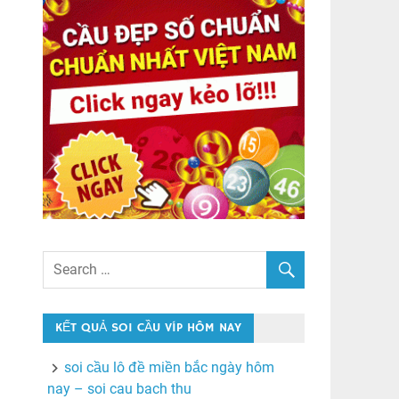
KẾT QUẢ SOI CẦU VÍP HÔM NAY
soi cầu lô đề miền bắc ngày hôm
nay – soi cau bach thu