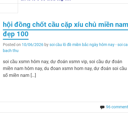
hội đồng chốt cầu cặp xíu chủ miền na
đẹp 100
Posted on
10/06/2026
by
soi cầu lô đề miền bắc ngày hôm nay - soi c
bach thu
soi cầu xsmn hôm nay, dự đoán xsmn vip, soi cầu dự đoán
miền nam hôm nay, du đoan xsmn hom nay, dự đoán soi cầu
số miền nam […]
96 commen