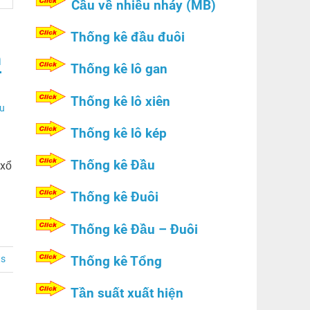
Cầu về nhiều nháy (MB)
Thống kê đầu đuôi
m
Thống kê lô gan
Thống kê lô xiên
au
Thống kê lô kép
Thống kê Đầu
 xổ
Thống kê Đuôi
Thống kê Đầu – Đuôi
Thống kê Tổng
ts
Tần suất xuất hiện