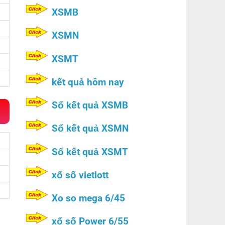
XSMB
XSMN
XSMT
kết quả hôm nay
Sổ kết quả XSMB
Sổ kết quả XSMN
Sổ kết quả XSMT
xổ số vietlott
Xo so mega 6/45
xổ số Power 6/55