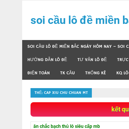
Skip
to
soi cầu lô đề miền 
content
soi cầu lô đề miền bắc ngày hôm nay – soi cau
SOI CẦU LÔ ĐỀ MIỀN BẮC NGÀY HÔM NAY – SOI 
HƯỚNG DẪN LÔ ĐỀ
TƯ VẤN LÔ ĐỀ
TRỰC
ĐIỆN TOÁN
TK CẦU
THỐNG KÊ
KQ LÔ
THẺ:
CAP XIU CHU CHUAN MT
kết q
ăn chắc bạch thủ lô siêu cấp mb