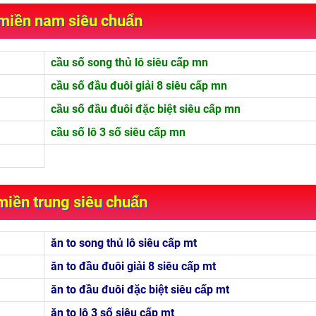
 miền nam siêu chuẩn
cầu số song thủ lô siêu cấp mn
cầu số đầu đuôi giải 8 siêu cấp mn
cầu số đầu đuôi đặc biệt siêu cấp mn
cầu số lô 3 số siêu cấp mn
miền trung siêu chuẩn
ăn to song thủ lô siêu cấp mt
ăn to đầu đuôi giải 8 siêu cấp mt
ăn to đầu đuôi đặc biệt siêu cấp mt
ăn to lô 3 số siêu cấp mt