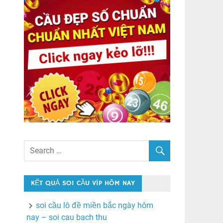
KẾT QUẢ SOI CẦU VÍP HÔM NAY
soi cầu lô đề miền bắc ngày hôm
nay – soi cau bach thu