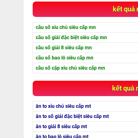
kết quả
cầu số xỉu chủ siêu cấp mn
cầu số giải đặc biệt siêu cấp mn
cầu số giải 8 siêu cấp mn
cầu số bao lô siêu cấp mn
cầu số cặp xỉu chủ siêu cấp mn
kết quả 
ăn to xỉu chủ siêu cấp mt
ăn to số giải đặc biệt siêu cấp mt
ăn to giải 8 siêu cấp mt
ăn to bao lô siêu cấp mt