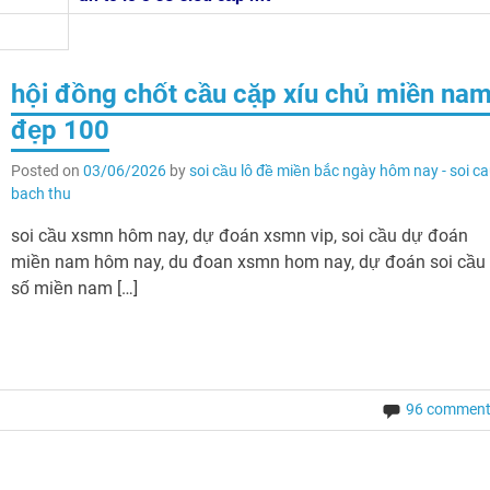
hội đồng chốt cầu cặp xíu chủ miền na
đẹp 100
Posted on
03/06/2026
by
soi cầu lô đề miền bắc ngày hôm nay - soi c
bach thu
soi cầu xsmn hôm nay, dự đoán xsmn vip, soi cầu dự đoán
miền nam hôm nay, du đoan xsmn hom nay, dự đoán soi cầu
số miền nam […]
96 commen