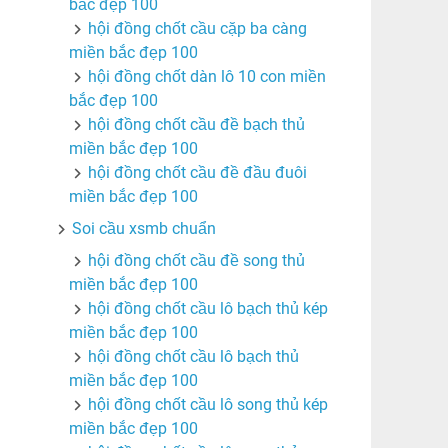
bắc đẹp 100
hội đồng chốt cầu cặp ba càng
miền bắc đẹp 100
hội đồng chốt dàn lô 10 con miền
bắc đẹp 100
hội đồng chốt cầu đề bạch thủ
miền bắc đẹp 100
hội đồng chốt cầu đề đầu đuôi
miền bắc đẹp 100
Soi cầu xsmb chuẩn
hội đồng chốt cầu đề song thủ
miền bắc đẹp 100
hội đồng chốt cầu lô bạch thủ kép
miền bắc đẹp 100
hội đồng chốt cầu lô bạch thủ
miền bắc đẹp 100
hội đồng chốt cầu lô song thủ kép
miền bắc đẹp 100