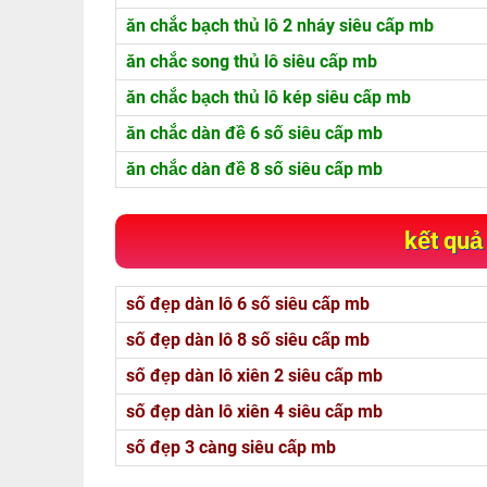
ăn chắc bạch thủ lô 2 nháy siêu cấp mb
ăn chắc song thủ lô siêu cấp mb
ăn chắc bạch thủ lô kép siêu cấp mb
ăn chắc dàn đề 6 số siêu cấp mb
ăn chắc dàn đề 8 số siêu cấp mb
kết quả
số đẹp dàn lô 6 số siêu cấp mb
số đẹp dàn lô 8 số siêu cấp mb
số đẹp dàn lô xiên 2 siêu cấp mb
số đẹp dàn lô xiên 4 siêu cấp mb
số đẹp 3 càng siêu cấp mb