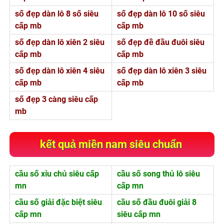
số đẹp dàn lô 8 số siêu
số đẹp dàn lô 10 số siêu
cấp mb
cấp mb
số đẹp dàn lô xiên 2 siêu
số đẹp đề đầu đuôi siêu
cấp mb
cấp mb
số đẹp dàn lô xiên 4 siêu
số đẹp dàn lô xiên 3 siêu
cấp mb
cấp mb
số đẹp 3 càng siêu cấp
mb
kết quả miền nam siêu chuẩn
cầu số xỉu chủ siêu cấp
cầu số song thủ lô siêu
mn
cấp mn
cầu số giải đặc biệt siêu
cầu số đầu đuôi giải 8
cấp mn
siêu cấp mn