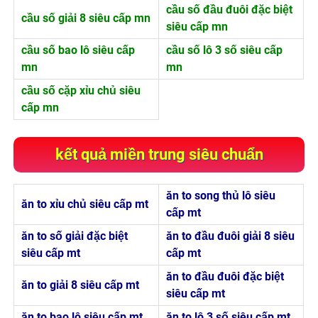
cầu số đầu đuôi đặc biệt
cầu số giải 8 siêu cấp mn
siêu cấp mn
cầu số bao lô siêu cấp
cầu số lô 3 số siêu cấp
mn
mn
cầu số cặp xỉu chủ siêu
cấp mn
kết quả miền trung siêu chuẩn
ăn to song thủ lô siêu
ăn to xỉu chủ siêu cấp mt
cấp mt
ăn to số giải đặc biệt
ăn to đầu đuôi giải 8 siêu
siêu cấp mt
cấp mt
ăn to đầu đuôi đặc biệt
ăn to giải 8 siêu cấp mt
siêu cấp mt
ăn to bao lô siêu cấp mt
ăn to lô 3 số siêu cấp mt